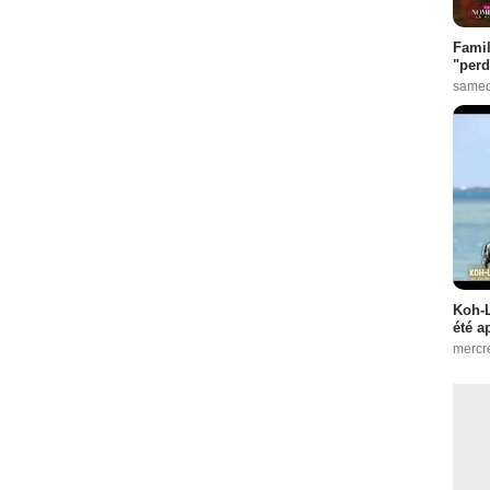
Famil
"perd
samed
Koh-L
été a
mercr