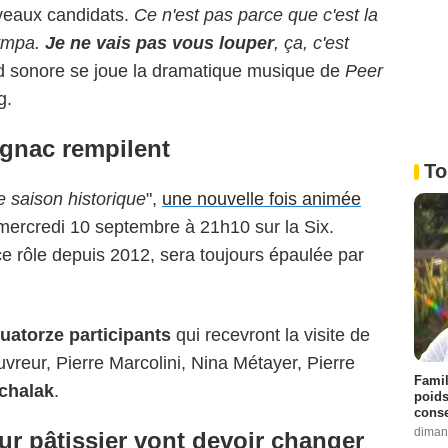
veaux candidats.
Ce n'est pas parce que c'est la
sympa.
Je ne vais pas vous louper
, ça, c'est
ond sonore se joue la dramatique musique de
Peer
g.
Lignac rempilent
To
e saison historique
",
une nouvelle fois animée
mercredi 10 septembre à 21h10 sur la Six.
ce rôle depuis 2012, sera toujours épaulée par
uatorze participants
qui recevront la visite de
eur, Pierre Marcolini, Nina Métayer, Pierre
Famil
chalak
.
poids
conse
diman
ur pâtissier vont devoir changer