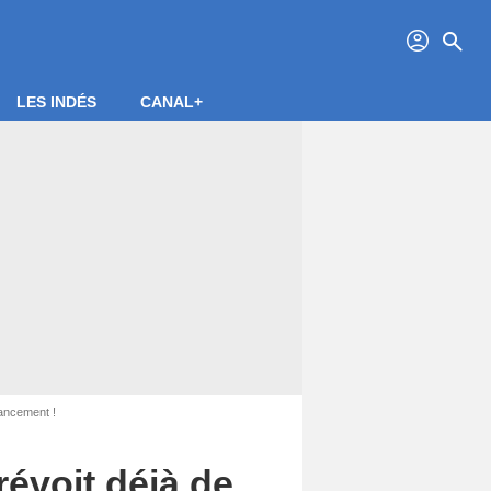
profil
search
LES INDÉS
CANAL+
lancement !
révoit déjà de