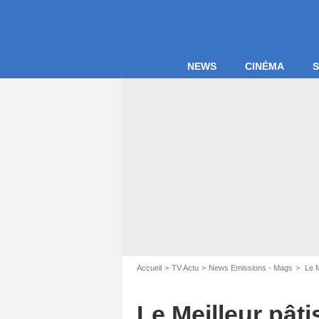
NEWS
CINÉMA
S
Accueil
TV Actu
News Emissions - Mags
Le M
Le Meilleur pâti