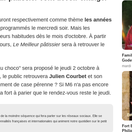
 auront respectivement comme thème
les années
 programmés le mercredi soir. Mais les
eurs habitudes dès le mois d'octobre. À partir
cours,
Le Meilleur pâtissier
sera à retrouver le
Famil
Godet
mardi
 au choco" sera proposé le jeudi 2 octobre à
 le public retrouvera
Julien Courbet
et son
ment de case pérenne ? Si M6 n'a pas encore
y a fort à parier que le rendez-vous reste le jeudi.
t de la moindre séquence qui fera parler sur les réseaux sociaux. Elle se
nalités françaises et internationales qui animent notre quotidien sur le petit
Fort 
Phili