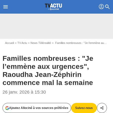
profil
menu
search
Accueil
TV Actu
News Télérealité
Familles nombreuses : "Je l’emmène aux urgences", Raoudha Jean-Zéphirin commence mal la semaine
Familles nombreuses : "Je
l’emmène aux urgences",
Raoudha Jean-Zéphirin
commence mal la semaine
26 janv. 2026 à 15:30
Ajoutez Allociné à vos sources préférées
Suivez-nous
Partag