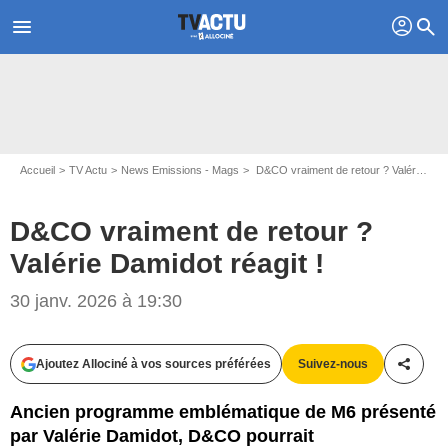
profil
menu
search
Accueil
TV Actu
News Emissions - Mags
D&CO vraiment de retour ? Valérie Damidot réagit !
D&CO vraiment de retour ?
Valérie Damidot réagit !
30 janv. 2026 à 19:30
Ajoutez Allociné à vos sources préférées
Suivez-nous
Partag
Ancien programme emblématique de M6 présenté
par Valérie Damidot, D&CO pourrait