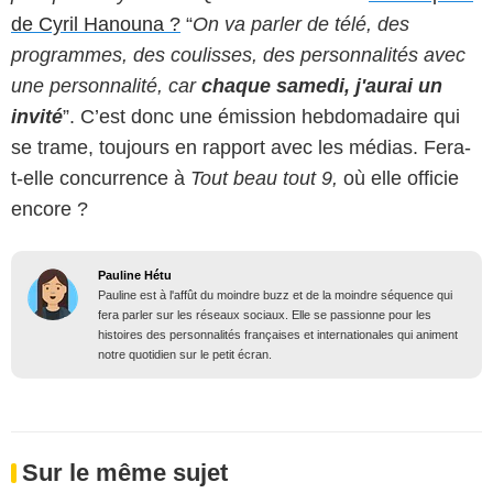
de Cyril Hanouna ?
“
On va parler de télé, des
programmes, des coulisses, des personnalités avec
une personnalité, car
chaque samedi, j'aurai un
invité
”. C’est donc une émission hebdomadaire qui
se trame, toujours en rapport avec les médias. Fera-
t-elle concurrence à
Tout beau tout 9,
où elle officie
encore ?
Pauline Hétu
Pauline est à l'affût du moindre buzz et de la moindre séquence qui
fera parler sur les réseaux sociaux. Elle se passionne pour les
histoires des personnalités françaises et internationales qui animent
notre quotidien sur le petit écran.
Sur le même sujet