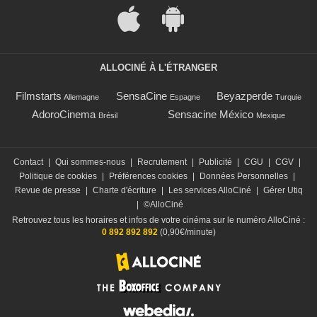
ALLOCINÉ À L'ÉTRANGER
Filmstarts
SensaCine
Beyazperde
Allemagne
Espagne
Turquie
AdoroCinema
Sensacine México
Brésil
Mexique
Contact
|
Qui sommes-nous
|
Recrutement
|
Publicité
|
CGU
|
CGV
|
Politique de cookies
|
Préférences cookies
|
Données Personnelles
|
Revue de presse
|
Charte d'écriture
|
Les services AlloCiné
|
Gérer Utiq
|
©AlloCiné
Retrouvez tous les horaires et infos de votre cinéma sur le numéro AlloCiné :
0 892 892 892
(0,90€/minute)