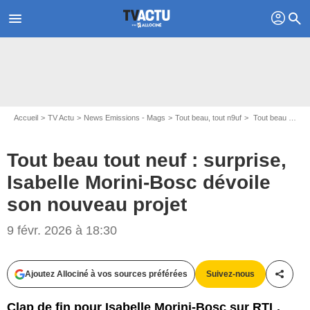
profil
menu
search
Accueil
TV Actu
News Emissions - Mags
Tout beau, tout n9uf
Tout beau tout neuf : surprise, Isabelle Morini-Bosc dévoile son nouveau projet
Tout beau tout neuf : surprise,
Isabelle Morini-Bosc dévoile
son nouveau projet
9 févr. 2026 à 18:30
Ajoutez Allociné à vos sources préférées
Suivez-nous
Partag
Clap de fin pour Isabelle Morini-Bosc sur RTL.