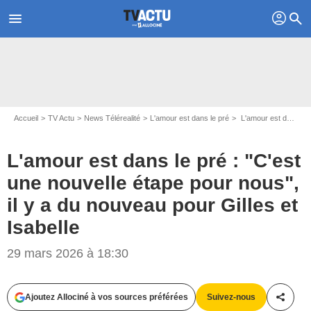
profil
menu
search
Accueil
TV Actu
News Télérealité
L'amour est dans le pré
L'amour est dans le pré : "C'est une nouvelle étape pour nous", il y a du nouveau pour Gilles et Isabelle
L'amour est dans le pré : "C'est
une nouvelle étape pour nous",
il y a du nouveau pour Gilles et
Isabelle
29 mars 2026 à 18:30
Ajoutez Allociné à vos sources préférées
Suivez-nous
Partag