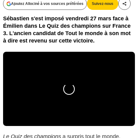
Ajoutez Allociné à vos sources préférées
Suivez-nous
Partag
Sébastien s'est imposé vendredi 27 mars face à
Émilien dans Le Quiz des champions sur France
3. L'ancien candidat de Tout le monde à son mot
à dire est revenu sur cette victoire.
Le Quiz des champions
a surpris tout le monde.