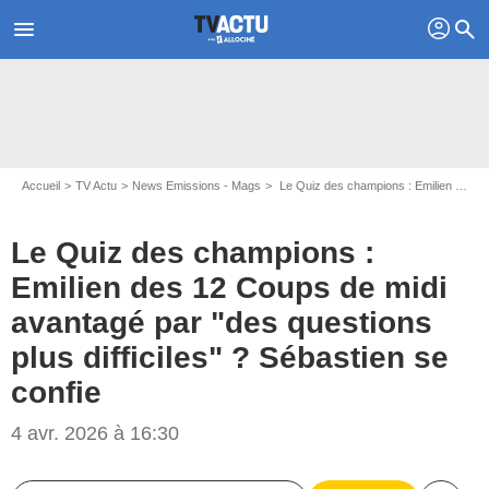
profil
menu
search
Accueil
TV Actu
News Emissions - Mags
Le Quiz des champions : Emilien des 12 Coups de midi avantagé par "des questions plus difficiles" ? Sébastien se confie
Le Quiz des champions :
Emilien des 12 Coups de midi
avantagé par "des questions
plus difficiles" ? Sébastien se
confie
4 avr. 2026 à 16:30