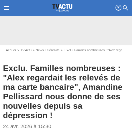
profil
menu
search
Accueil
TV Actu
News Télérealité
Exclu. Familles nombreuses : "Alex regardait les relevés de ma carte bancaire", Amandine Pellissard nous donne de ses nouvelles depuis sa dépression !
Exclu. Familles nombreuses :
"Alex regardait les relevés de
ma carte bancaire", Amandine
Pellissard nous donne de ses
nouvelles depuis sa
dépression !
24 avr. 2026 à 15:30