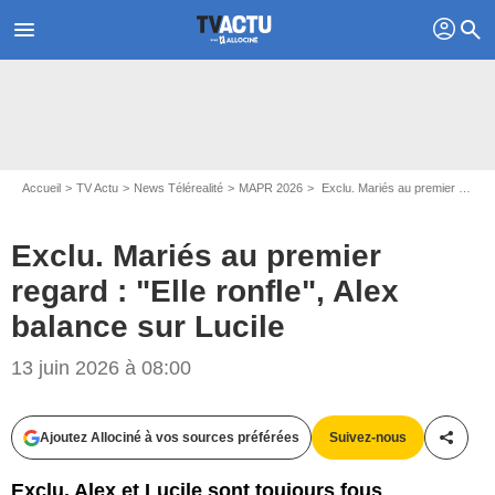
profil
menu
search
Accueil
TV Actu
News Télérealité
MAPR 2026
Exclu. Mariés au premier regard : "Elle ronfle", Alex balance sur Lucile
Exclu. Mariés au premier
regard : "Elle ronfle", Alex
balance sur Lucile
13 juin 2026 à 08:00
Ajoutez Allociné à vos sources préférées
Suivez-nous
Partag
Exclu. Alex et Lucile sont toujours fous