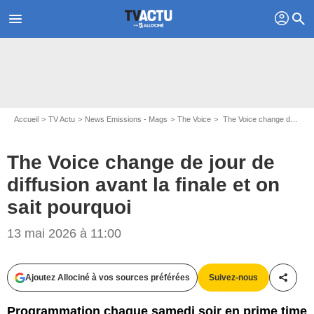
profil
menu
search
Accueil
TV Actu
News Emissions - Mags
The Voice
The Voice change de jour de diffusion avant la finale et on sait pourquoi
The Voice change de jour de
diffusion avant la finale et on
sait pourquoi
13 mai 2026 à 11:00
Ajoutez Allociné à vos sources préférées
Suivez-nous
Partag
Programmation chaque samedi soir en prime time