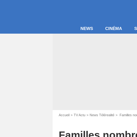
NEWS
CINÉMA
S
Accueil
TV Actu
News Télérealité
Familles nom
Familles nombre