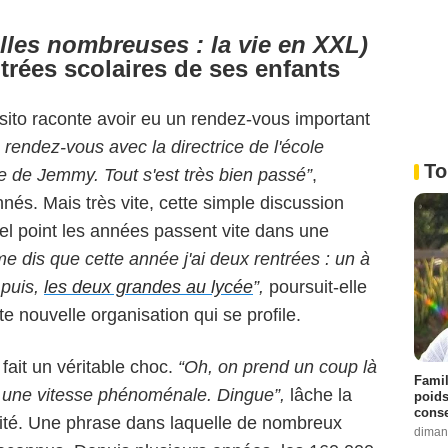
lles nombreuses : la vie en XXL)
trées scolaires de ses enfants
sito raconte avoir eu un rendez-vous important
n rendez-vous avec la directrice de l'école
To
re de Jemmy. Tout s'est très bien passé”
,
nés. Mais très vite, cette simple discussion
 quel point les années passent vite dans une
me dis que cette année j'ai deux rentrées : un à
 puis,
les deux grandes au lycée
”,
poursuit-elle
e nouvelle organisation qui se profile.
fait un véritable choc.
“Oh, on prend un coup là
Famil
à une vitesse phénoménale. Dingue”,
lâche la
poids
conse
té. Une phrase dans laquelle de nombreux
diman