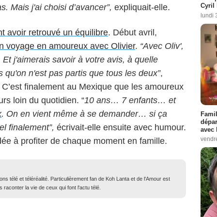
Cyril
. Mais j'ai choisi d’avancer”,
expliquait-elle.
lundi 
 avoir retrouvé un équilibre
. Début avril,
n voyage en amoureux avec Olivier
.
“Avec Oliv',
Et j'aimerais savoir à votre avis, à quelle
s qu'on n'est pas partis que tous les deux”
,
 C’est finalement au Mexique que les amoureux
rs loin du quotidien. “
10 ans… 7 enfants… et
x
. On en vient même à se demander… si ça
Famil
dépar
el finalement”,
écrivait-elle ensuite avec humour.
avec 
vendre
dée à profiter de chaque moment en famille.
ons télé et téléréalité. Particulièrement fan de Koh Lanta et de l'Amour est
 raconter la vie de ceux qui font l'actu télé.