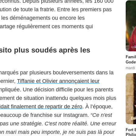
econnus. Depuis plusieurs années, les 160 000
ution de toute la fratrie. Entre les premiers pas
es, les déménagements ou encore les
artage régulièrement ces moments qui
osito plus soudés après les
Famil
Godet
mardi
marqués par plusieurs bouleversements dans la
ernier,
Tiffanie et Olivier annonçaient leur
liquée. Une décision difficile pour les parents
nement de situation inattendu quelques mois plus
idait finalement de repartir de zéro
. À l’époque,
c beaucoup de franchise sur Instagram.
“Ce n'est
as une stratégie. C'est notre réalité. Une erreur
Fort 
on mari mais peu importe, je ne suis pas là pour
Phili