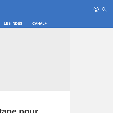
profil
search
LES INDÉS
CANAL+
étape pour