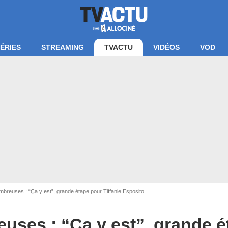
ÉRIES
STREAMING
TVACTU
VIDÉOS
VOD
breuses : “Ça y est”, grande étape pour Tiffanie Esposito
uses : “Ça y est”, grande 