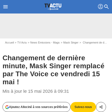
profil
menu
search
Accueil
TV Actu
News Emissions - Mags
Mask Singer
Changement de dernière minute, Mask Singer remplacé par The Voice ce vendredi 15 mai !
Changement de dernière
minute, Mask Singer remplacé
par The Voice ce vendredi 15
mai !
Mis à jour le 15 mai 2026 à 09:31
Ajoutez Allociné à vos sources préférées
Suivez-nous
Partag