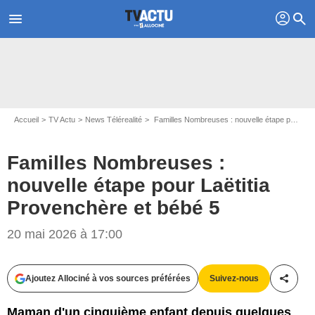
profil
menu
search
Accueil
TV Actu
News Télérealité
Familles Nombreuses : nouvelle étape pour Laëtitia Provenchère et bébé 5
Familles Nombreuses :
nouvelle étape pour Laëtitia
Provenchère et bébé 5
20 mai 2026 à 17:00
Ajoutez Allociné à vos sources préférées
Suivez-nous
Partag
Maman d'un cinquième enfant depuis quelques