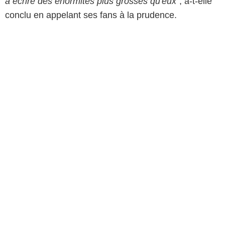
à écrire des énormités plus grosses qu'eux
", a-t-elle
conclu en appelant ses fans à la prudence.