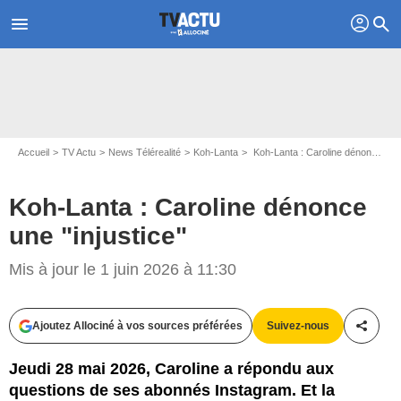
profil
menu
search
Accueil
TV Actu
News Télérealité
Koh-Lanta
Koh-Lanta : Caroline dénonce une "injustice"
Koh-Lanta : Caroline dénonce
une "injustice"
Mis à jour le 1 juin 2026 à 11:30
Ajoutez Allociné à vos sources préférées
Suivez-nous
Partag
Jeudi 28 mai 2026, Caroline a répondu aux
questions de ses abonnés Instagram. Et la