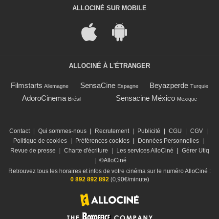
ALLOCINÉ SUR MOBILE
ALLOCINÉ À L'ÉTRANGER
Filmstarts
SensaCine
Beyazperde
Allemagne
Espagne
Turquie
AdoroCinema
Sensacine México
Brésil
Mexique
Contact
|
Qui sommes-nous
|
Recrutement
|
Publicité
|
CGU
|
CGV
|
Politique de cookies
|
Préférences cookies
|
Données Personnelles
|
Revue de presse
|
Charte d'écriture
|
Les services AlloCiné
|
Gérer Utiq
|
©AlloCiné
Retrouvez tous les horaires et infos de votre cinéma sur le numéro AlloCiné :
0 892 892 892
(0,90€/minute)