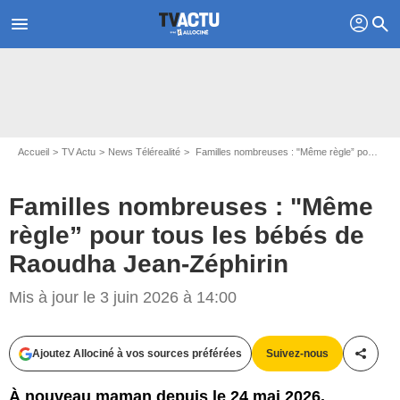
profil
menu
search
Accueil
TV Actu
News Télérealité
Familles nombreuses : "Même règle” pour tous les bébés de Raoudha Jean-Zéphirin
Familles nombreuses : "Même
règle” pour tous les bébés de
Raoudha Jean-Zéphirin
Mis à jour le 3 juin 2026 à 14:00
Ajoutez Allociné à vos sources préférées
Suivez-nous
Partag
À nouveau maman depuis le 24 mai 2026,