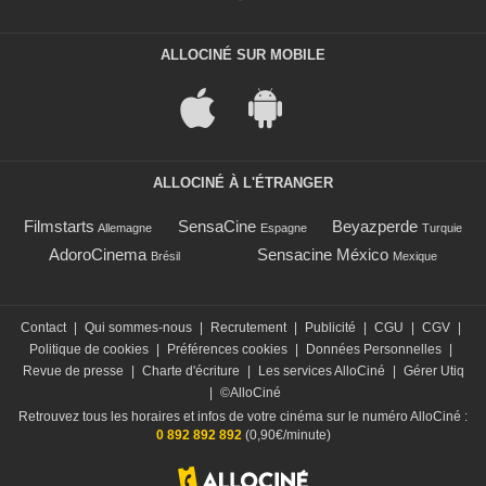
ALLOCINÉ SUR MOBILE
ALLOCINÉ À L'ÉTRANGER
Filmstarts
SensaCine
Beyazperde
Allemagne
Espagne
Turquie
AdoroCinema
Sensacine México
Brésil
Mexique
Contact
|
Qui sommes-nous
|
Recrutement
|
Publicité
|
CGU
|
CGV
|
Politique de cookies
|
Préférences cookies
|
Données Personnelles
|
Revue de presse
|
Charte d'écriture
|
Les services AlloCiné
|
Gérer Utiq
|
©AlloCiné
Retrouvez tous les horaires et infos de votre cinéma sur le numéro AlloCiné :
0 892 892 892
(0,90€/minute)