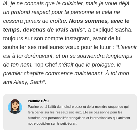
là, je ne connais que le cuisinier, mais je voue déjà
un profond respect pour ta personne et cela ne
cessera jamais de croître.
Nous sommes, avec le
temps, devenus de vrais amis
", a expliqué Sasha,
toujours sur son compte Instagram, avant de lui
souhaiter ses meilleures vœux pour le futur : "
L’avenir
est à toi dorénavant, et on se souviendra longtemps
de ton nom.
Top Chef
n’était que le prologue, le
premier chapitre commence maintenant. À toi mon
ami Alexy, Sach
".
Pauline Hétu
Pauline est à l'affût du moindre buzz et de la moindre séquence qui
fera parler sur les réseaux sociaux. Elle se passionne pour les
histoires des personnalités françaises et internationales qui animent
notre quotidien sur le petit écran.