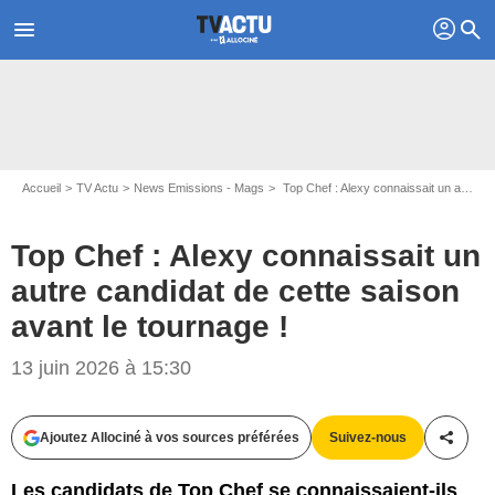
profil
menu
search
Accueil
TV Actu
News Emissions - Mags
Top Chef : Alexy connaissait un autre candidat de cette saison avant le tournage !
Top Chef : Alexy connaissait un
autre candidat de cette saison
avant le tournage !
13 juin 2026 à 15:30
Ajoutez Allociné à vos sources préférées
Suivez-nous
Partag
Les candidats de Top Chef se connaissaient-ils