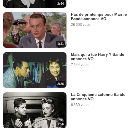
2:44
Pas de printemps pour Marnie
Bande-annonce VO
26 603 vues
1:31
Mais qui a tué Harry ? Bande-
annonce VO
7 544 vues
2:26
La Cinquième colonne Bande-
annonce VO
6 830 vues
1:56