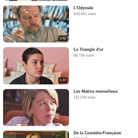
L'Odyssée
543 601 vues
1:42
Le Triangle d'or
98 766 vues
1:37
Les Matins merveilleux
111 256 vues
De la Comédie-Française