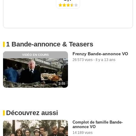
1 Bande-annonce & Teasers
Frenzy Bande-annonce VO
VIDÉO EN COURS
26 573 vues
-
Il y a 13 ans
2:55
Découvrez aussi
Complot de famille Bande-
annonce VO
14 189 vues