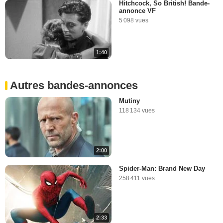
Hitchcock, So British! Bande-
annonce VF
5 098 vues
1:40
Autres bandes-annonces
Mutiny
118 134 vues
2:00
Spider-Man: Brand New Day
258 411 vues
2:33