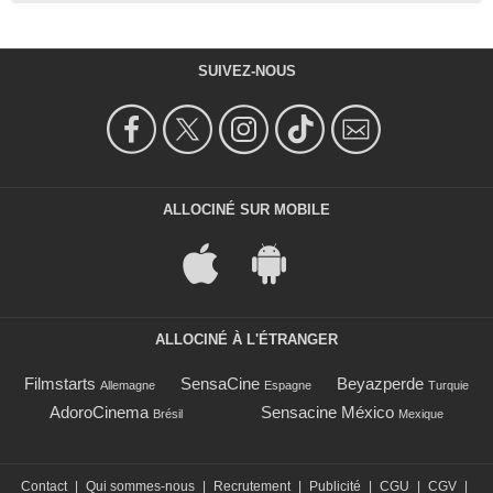
SUIVEZ-NOUS
ALLOCINÉ SUR MOBILE
ALLOCINÉ À L'ÉTRANGER
Filmstarts
SensaCine
Beyazperde
Allemagne
Espagne
Turquie
AdoroCinema
Sensacine México
Brésil
Mexique
Contact
|
Qui sommes-nous
|
Recrutement
|
Publicité
|
CGU
|
CGV
|