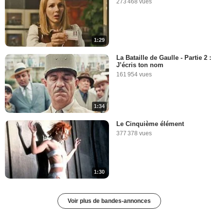
273 468 vues
1:29
La Bataille de Gaulle - Partie 2 :
J’écris ton nom
161 954 vues
1:34
Le Cinquième élément
377 378 vues
1:30
Voir plus de bandes-annonces