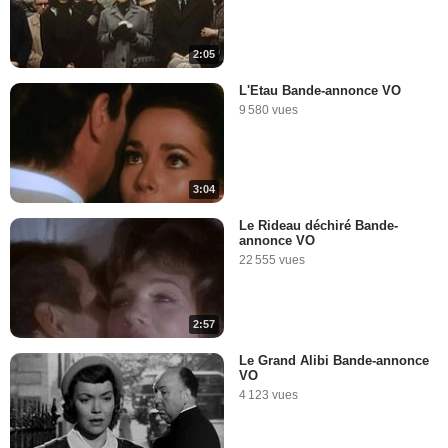
2:05
L'Etau Bande-annonce VO
9 580 vues
3:04
Le Rideau déchiré Bande-
annonce VO
22 555 vues
2:57
Le Grand Alibi Bande-annonce
VO
4 123 vues