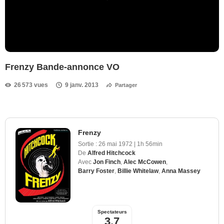
Frenzy Bande-annonce VO
26 573 vues
9 janv. 2013
Partager
Frenzy
Sortie :
26 mai 1972
|
1h 56min
De
Alfred Hitchcock
Avec
Jon Finch
,
Alec McCowen
,
Barry Foster
,
Billie Whitelaw
,
Anna Massey
Spectateurs
3,7