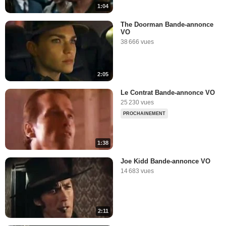
1:04
The Doorman Bande-annonce
VO
38 666 vues
2:05
Le Contrat Bande-annonce VO
25 230 vues
PROCHAINEMENT
1:38
Joe Kidd Bande-annonce VO
14 683 vues
2:11