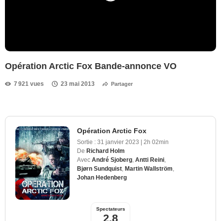
Opération Arctic Fox Bande-annonce VO
7 921 vues
23 mai 2013
Partager
Opération Arctic Fox
Sortie :
31 janvier 2023
|
2h 02min
De
Richard Holm
Avec
André Sjoberg
,
Antti Reini
,
Bjørn Sundquist
,
Martin Wallström
,
Johan Hedenberg
Spectateurs
2,8