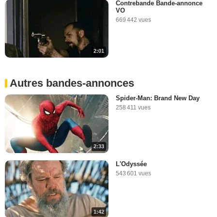
Contrebande Bande-annonce
VO
669 442 vues
2:01
Autres bandes-annonces
Spider-Man: Brand New Day
258 411 vues
2:33
L'Odyssée
543 601 vues
1:42