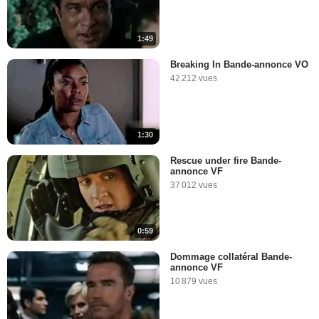
1:49
Breaking In Bande-annonce VO
42 212 vues
1:30
Rescue under fire Bande-
annonce VF
37 012 vues
0:59
Dommage collatéral Bande-
annonce VF
10 879 vues