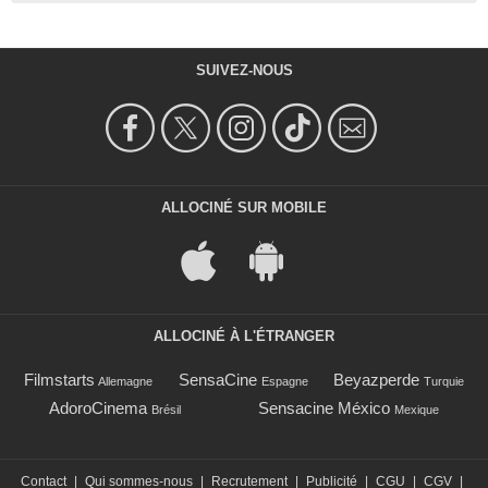
SUIVEZ-NOUS
ALLOCINÉ SUR MOBILE
ALLOCINÉ À L'ÉTRANGER
Filmstarts
SensaCine
Beyazperde
Allemagne
Espagne
Turquie
AdoroCinema
Sensacine México
Brésil
Mexique
Contact
|
Qui sommes-nous
|
Recrutement
|
Publicité
|
CGU
|
CGV
|