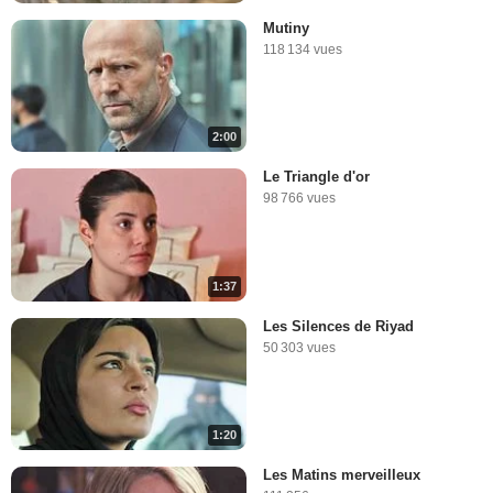
Mutiny
118 134 vues
2:00
Le Triangle d'or
98 766 vues
1:37
Les Silences de Riyad
50 303 vues
1:20
Les Matins merveilleux