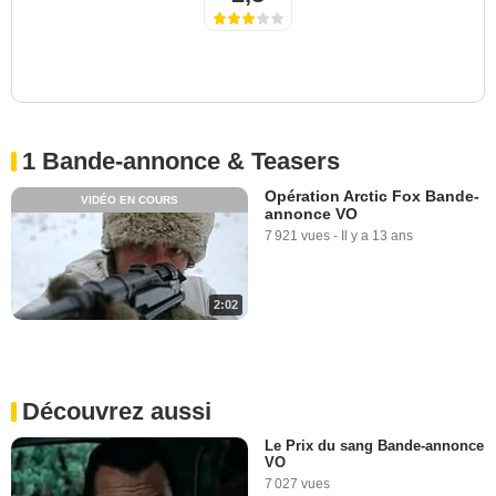
1 Bande-annonce & Teasers
Opération Arctic Fox Bande-
VIDÉO EN COURS
annonce VO
7 921 vues
-
Il y a 13 ans
2:02
Découvrez aussi
Le Prix du sang Bande-annonce
VO
7 027 vues