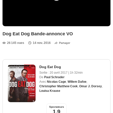
Dog Eat Dog Bande-annonce VO
26 145 vues
14 nov. 2016
Partager
Dog Eat Dog
Sortie :
20 avril 2017
|
1h 32min
De
Paul Schrader
Avec
Nicolas Cage
,
Willem Dafoe
,
Christopher Matthew Cook
,
Omar J. Dorsey
,
Louisa Krause
Spectateurs
1,9