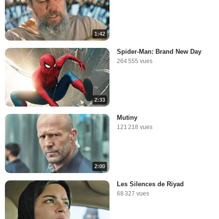
1:42
Spider-Man: Brand New Day
264 555 vues
2:33
Mutiny
121 218 vues
2:00
Les Silences de Riyad
68 327 vues