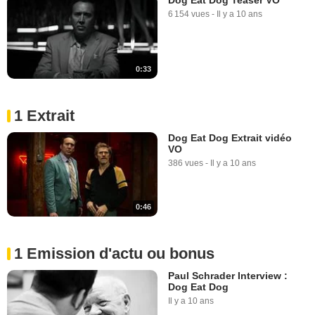
6 154 vues
-
Il y a 10 ans
0:33
1 Extrait
Dog Eat Dog Extrait vidéo
VO
386 vues
-
Il y a 10 ans
0:46
1 Emission d'actu ou bonus
Paul Schrader Interview :
Dog Eat Dog
Il y a 10 ans