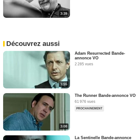
3:39
Découvrez aussi
Adam Resurrected Bande-
annonce VO
2 285 vues
1:55
The Runner Bande-annonce VO
61 976 vues
PROCHAINEMENT
3:08
La Sentinelle Bande-annonce