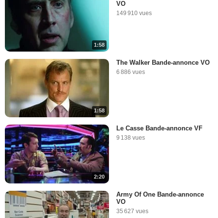
VO
149 910 vues
1:58
The Walker Bande-annonce VO
6 886 vues
1:58
Le Casse Bande-annonce VF
9 138 vues
2:20
Army Of One Bande-annonce
VO
35 627 vues