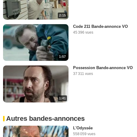
2:15
Code 211 Bande-annonce VO
45 396 vues
1:57
Possession Bande-annonce VO
37 311 vues
1:41
Autres bandes-annonces
L'Odyssée
558 059 vues