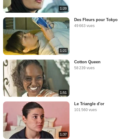
1:20
Des Fleurs pour Tokyo
49 663 vues
1:21
Cotton Queen
58 239 vues
1:51
Le Triangle d'or
101 560 vues
1:37