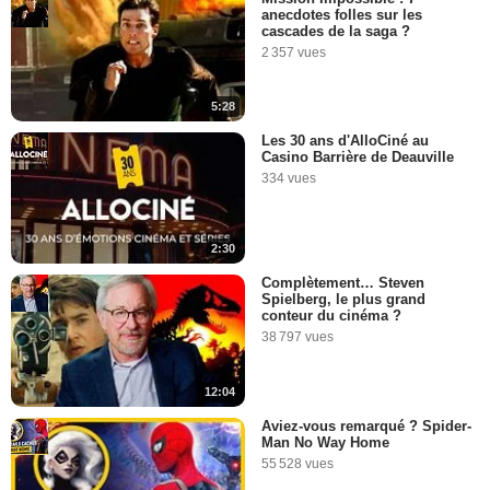
anecdotes folles sur les
cascades de la saga ?
2 357 vues
5:28
Les 30 ans d'AlloCiné au
Casino Barrière de Deauville
334 vues
2:30
Complètement… Steven
Spielberg, le plus grand
conteur du cinéma ?
38 797 vues
12:04
Aviez-vous remarqué ? Spider-
Man No Way Home
55 528 vues