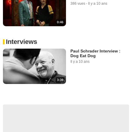
386 vues
-
Il y a 10 ans
0:46
Interviews
Paul Schrader Interview :
Dog Eat Dog
Il y a 10 ans
3:39