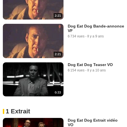
2:21
Dog Eat Dog Bande-annonce
VF
6 734 vues
-
Il y a 9 ans
2:21
Dog Eat Dog Teaser VO
6 154 vues
-
Il y a 10 ans
0:33
1 Extrait
Dog Eat Dog Extrait vidéo
VO