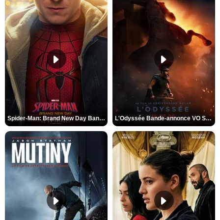
Spider-Man: Brand New Day Bande-annonce VO STFR
L'Odyssée Bande-annonce VO STFR