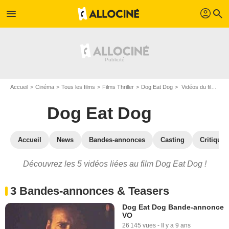
profil
menu
search
Accueil
Cinéma
Tous les films
Films Thriller
Dog Eat Dog
Vidéos du film Dog Eat Dog
Dog Eat Dog
Accueil
News
Bandes-annonces
Casting
Critiques
Découvrez les 5 vidéos liées au film Dog Eat Dog !
3 Bandes-annonces & Teasers
Dog Eat Dog Bande-annonce
VO
26 145 vues
-
Il y a 9 ans