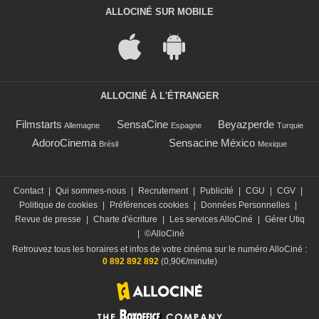
ALLOCINÉ SUR MOBILE
ALLOCINÉ À L'ÉTRANGER
Filmstarts
SensaCine
Beyazperde
Allemagne
Espagne
Turquie
AdoroCinema
Sensacine México
Brésil
Mexique
Contact
|
Qui sommes-nous
|
Recrutement
|
Publicité
|
CGU
|
CGV
|
Politique de cookies
|
Préférences cookies
|
Données Personnelles
|
Revue de presse
|
Charte d'écriture
|
Les services AlloCiné
|
Gérer Utiq
|
©AlloCiné
Retrouvez tous les horaires et infos de votre cinéma sur le numéro AlloCiné :
0 892 892 892
(0,90€/minute)