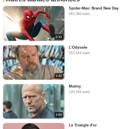
Spider-Man: Brand New Day
261 260 vues
2:33
L'Odyssée
551 163 vues
1:42
Mutiny
120 165 vues
2:00
Le Triangle d'or