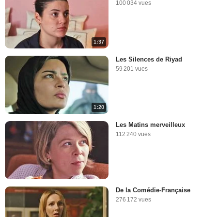
100 034 vues
1:37
Les Silences de Riyad
59 201 vues
1:20
Les Matins merveilleux
112 240 vues
De la Comédie-Française
276 172 vues