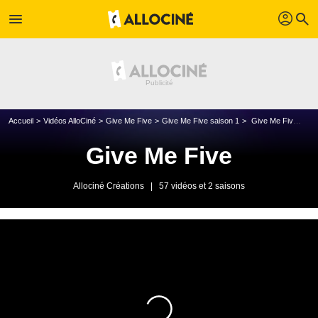
profil
menu
search
Accueil
Vidéos AlloCiné
Give Me Five
Give Me Five saison 1
Give Me Five - Alien
Give Me Five
Allociné Créations
|
57 vidéos et 2 saisons