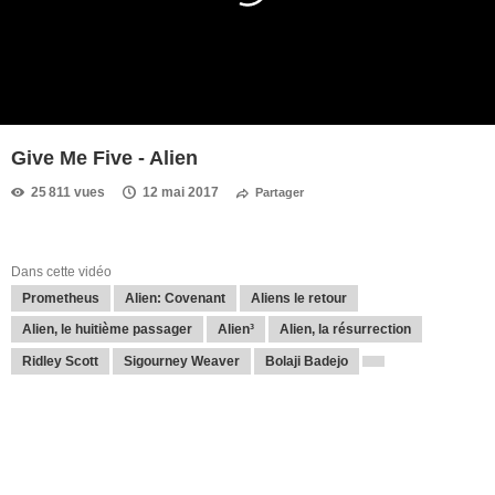
Give Me Five - Alien
25 811 vues
12 mai 2017
Partager
Dans cette vidéo
Prometheus
Alien: Covenant
Aliens le retour
Alien, le huitième passager
Alien³
Alien, la résurrection
Ridley Scott
Sigourney Weaver
Bolaji Badejo