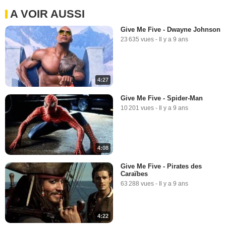
A VOIR AUSSI
Give Me Five - Dwayne Johnson
23 635 vues
-
Il y a 9 ans
4:27
Give Me Five - Spider-Man
10 201 vues
-
Il y a 9 ans
4:08
Give Me Five - Pirates des
Caraïbes
63 288 vues
-
Il y a 9 ans
4:22