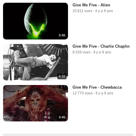
Give Me Five - Alien
25 811 vues
-
Il y a 9 ans
3:45
Give Me Five - Charlie Chaplin
8 328 vues
-
Il y a 9 ans
4:32
Give Me Five - Chewbacca
12 770 vues
-
Il y a 9 ans
3:45