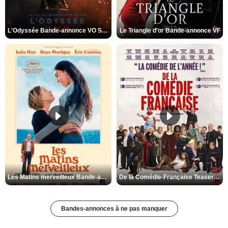
L'Odyssée Bande-annonce VO STFR
Le Triangle d'or Bande-annonce VF
Les Matins merveilleux Bande-annonce VF
De la Comédie-Française Teaser VF
Bandes-annonces à ne pas manquer