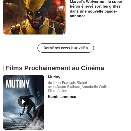
Marvel's Wolverine : le super-
héros énervé sort les griffes
dans une nouvelle bande-
annonce
Dernières news jeux vidéo
Films Prochainement au Cinéma
Mutiny
de Jean-François Richet
avec Jason Statham, Annabelle Wallis
Film - Action
Bande-annonce