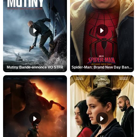
Mutiny Bande-annonce VO STFR
Spider-Man: Brand New Day Bande-annonce VO STFR