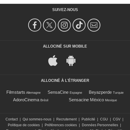
SUIVEZ-NOUS
ALLOCINÉ SUR MOBILE
ALLOCINÉ À L'ÉTRANGER
Filmstarts
SensaCine
Beyazperde
Allemagne
Espagne
Turquie
AdoroCinema
Sensacine México
Brésil
Mexique
Contact
|
Qui sommes-nous
|
Recrutement
|
Publicité
|
CGU
|
CGV
|
Politique de cookies
|
Préférences cookies
|
Données Personnelles
|