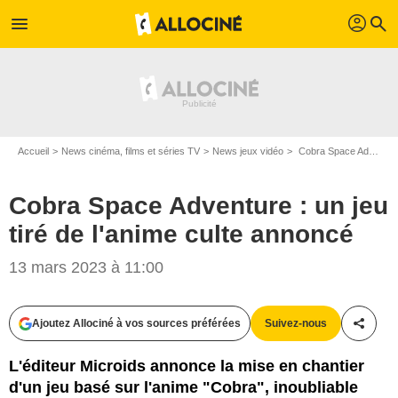
profil
menu
search
Accueil
News cinéma, films et séries TV
News jeux vidéo
Cobra Space Adventure : un jeu tiré de l'anime culte annoncé
Cobra Space Adventure : un jeu
tiré de l'anime culte annoncé
13 mars 2023 à 11:00
Ajoutez Allociné à vos sources préférées
Suivez-nous
Partag
L'éditeur Microids annonce la mise en chantier
d'un jeu basé sur l'anime "Cobra", inoubliable