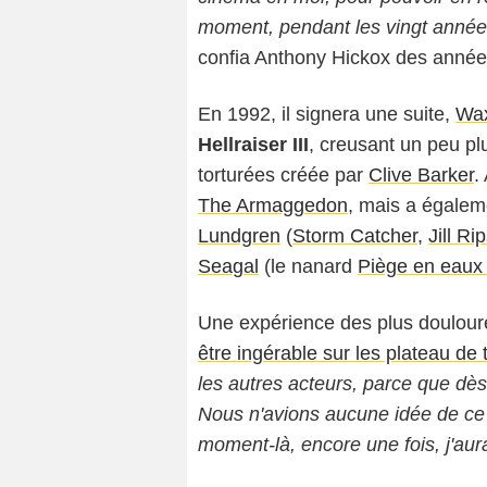
moment, pendant les vingt années s
confia Anthony Hickox des années
En 1992, il signera une suite,
Wax
Hellraiser III
, creusant un peu pl
torturées créée par
Clive Barker
.
The Armaggedon
, mais a égalem
Lundgren
(
Storm Catcher
,
Jill Ri
Seagal
(le nanard
Piège en eaux
Une expérience des plus doulour
être ingérable sur les plateau de
les autres acteurs, parce que dès qu'
Nous n'avions aucune idée de ce q
moment-là, encore une fois, j'aura