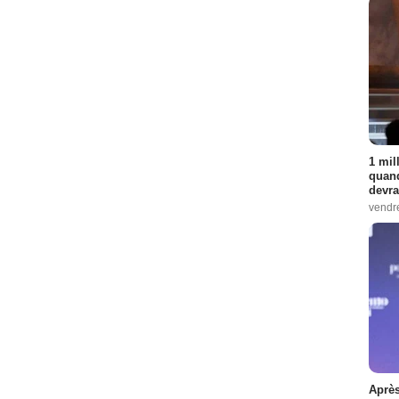
1 mil
quand
devra
vendr
Après