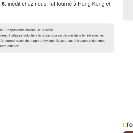
 6
, inédit chez nous, fut tourné à Hong Kong et
ma / Responsable éditorial Jeux vidéo
res, il délaisse volontiers la fiction pour se plonger dans le réel avec les
té. Amoureux transi du support physique, il passe aussi beaucoup de temps
endre enfance.
To