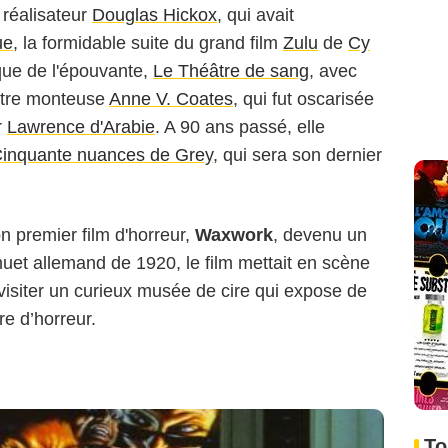
e réalisateur
Douglas Hickox
, qui avait
ue
, la formidable suite du grand film
Zulu
de
Cy
ique de l'épouvante,
Le Théâtre de sang
, avec
lustre monteuse
Anne V. Coates
, qui fut oscarisée
r
Lawrence d'Arabie
. A 90 ans passé, elle
inquante nuances de Grey
, qui sera son dernier
 premier film d'horreur,
Waxwork
, devenu un
 muet allemand de 1920, le film mettait en scène
visiter un curieux musée de cire qui expose de
re d’horreur.
To