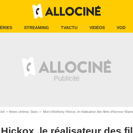
ÉRIES
STREAMING
TVACTU
VIDÉOS
VOD
Ciné
News cinéma: Stars
Mort d'Anthony Hickox, le réalisateur des films d'horreur Waxwor
ickox, le réalisateur des fi