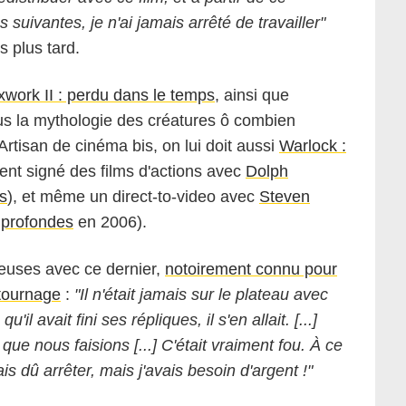
uivantes, je n'ai jamais arrêté de travailler"
 plus tard.
work II : perdu dans le temps
, ainsi que
us la mythologie des créatures ô combien
 Artisan de cinéma bis, on lui doit aussi
Warlock :
ent signé des films d'actions avec
Dolph
ps
), et même un direct-to-video avec
Steven
 profondes
en 2006).
euses avec ce dernier,
notoirement connu pour
 tournage
:
"Il n'était jamais sur le plateau avec
il avait fini ses répliques, il s'en allait. [...]
ue nous faisions [...] C'était vraiment fou. À ce
is dû arrêter, mais j'avais besoin d'argent !"