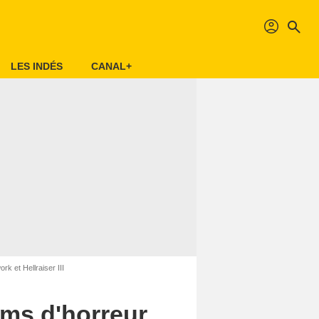
profil
search
LES INDÉS
CANAL+
k et Hellraiser III
lms d'horreur