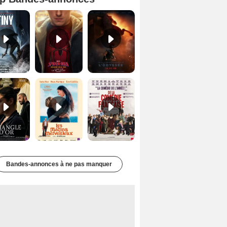
Mutiny Bande-annonce VO STFR
Spider-Man: Brand New Day Bande-annonce VO STFR
L'Odyssée Bande-annonce VO STFR
Le Triangle d'or Bande-annonce VF
Les Matins merveilleux Bande-annonce VF
De la Comédie-Française Teaser VF
Bandes-annonces à ne pas manquer