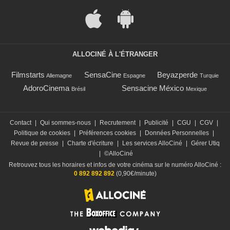
ALLOCINÉ À L'ÉTRANGER
Filmstarts
SensaCine
Beyazperde
Allemagne
Espagne
Turquie
AdoroCinema
Sensacine México
Brésil
Mexique
Contact
|
Qui sommes-nous
|
Recrutement
|
Publicité
|
CGU
|
CGV
|
Politique de cookies
|
Préférences cookies
|
Données Personnelles
|
Revue de presse
|
Charte d'écriture
|
Les services AlloCiné
|
Gérer Utiq
|
©AlloCiné
Retrouvez tous les horaires et infos de votre cinéma sur le numéro AlloCiné :
0 892 892 892
(0,90€/minute)