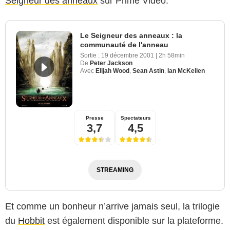
Seigneur des anneaux
sur Prime Video.
Le Seigneur des anneaux : la
communauté de l'anneau
Sortie :
19 décembre 2001
|
2h 58min
De
Peter Jackson
Avec
Elijah Wood
,
Sean Astin
,
Ian McKellen
Presse
Spectateurs
3,7
4,5
STREAMING
Et comme un bonheur n’arrive jamais seul, la trilogie
du
Hobbit
est également disponible sur la plateforme.