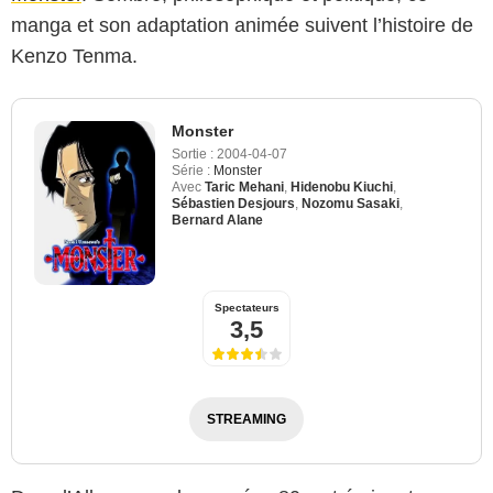
manga et son adaptation animée suivent l’histoire de
Kenzo Tenma.
Monster
Sortie :
2004-04-07
Série :
Monster
Avec
Taric Mehani
,
Hidenobu Kiuchi
,
Sébastien Desjours
,
Nozomu Sasaki
,
Bernard Alane
Spectateurs
3,5
STREAMING