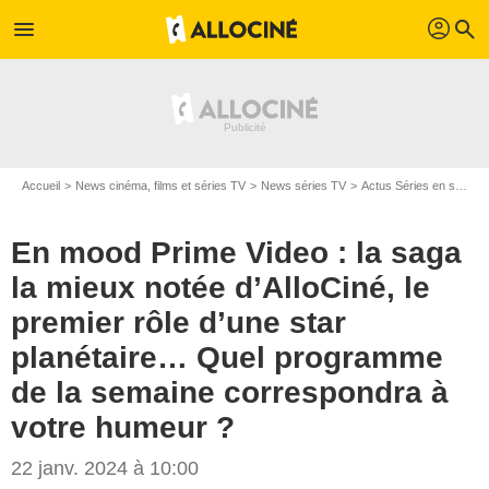
profil
menu
search
Accueil
News cinéma, films et séries TV
News séries TV
Actus Séries en streaming
En mood Prime Video : la saga
la mieux notée d’AlloCiné, le
premier rôle d’une star
planétaire… Quel programme
de la semaine correspondra à
votre humeur ?
22 janv. 2024 à 10:00