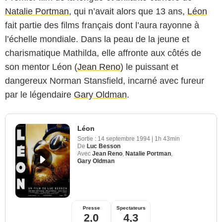
Natalie Portman
, qui n’avait alors que 13 ans,
Léon
fait partie des films français dont l’aura rayonne à
l’échelle mondiale. Dans la peau de la jeune et
charismatique Mathilda, elle affronte aux côtés de
son mentor Léon (
Jean Reno
) le puissant et
dangereux Norman Stansfield, incarné avec fureur
par le légendaire
Gary Oldman
.
Léon
Sortie :
14 septembre 1994
|
1h 43min
De
Luc Besson
Avec
Jean Reno
,
Natalie Portman
,
Gary Oldman
Prime Video
Presse
Spectateurs
2,0
4,3