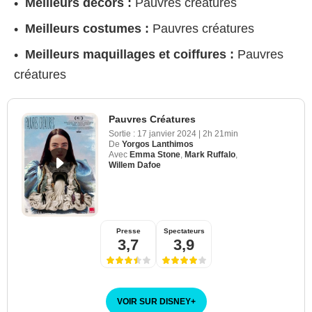
Meilleurs décors :
Pauvres créatures
Meilleurs costumes :
Pauvres créatures
Meilleurs maquillages et coiffures :
Pauvres
créatures
Pauvres Créatures
Sortie :
17 janvier 2024
|
2h 21min
De
Yorgos Lanthimos
Avec
Emma Stone
,
Mark Ruffalo
,
Willem Dafoe
Presse
Spectateurs
3,7
3,9
VOIR SUR DISNEY
+