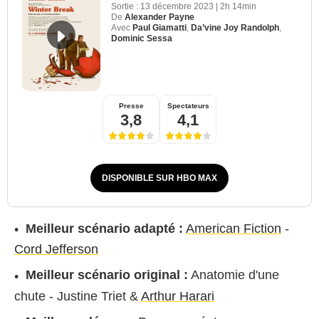
Sortie :
13 décembre 2023
|
2h 14min
De
Alexander Payne
Avec
Paul Giamatti
,
Da’vine Joy Randolph
,
Dominic Sessa
Presse
Spectateurs
3,8
4,1
DISPONIBLE SUR HBO MAX
Meilleur scénario adapté :
American Fiction
-
Cord Jefferson
Meilleur scénario original :
Anatomie d'une
chute - Justine Triet &
Arthur Harari