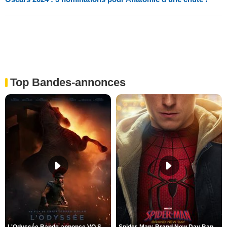
Top Bandes-annonces
L'Odyssée Bande-annonce VO STFR
Spider-Man: Brand New Day Bande-annonce VO STFR