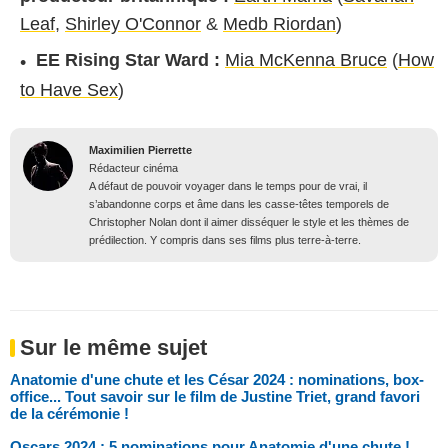
Leaf
,
Shirley O'Connor
&
Medb Riordan
)
EE Rising Star Ward :
Mia McKenna Bruce
(
How
to Have Sex
)
Maximilien Pierrette
Rédacteur cinéma
A défaut de pouvoir voyager dans le temps pour de vrai, il
s’abandonne corps et âme dans les casse-têtes temporels de
Christopher Nolan dont il aimer disséquer le style et les thèmes de
prédilection. Y compris dans ses films plus terre-à-terre.
Sur le même sujet
Anatomie d'une chute et les César 2024 : nominations, box-
office... Tout savoir sur le film de Justine Triet, grand favori
de la cérémonie !
Oscars 2024 : 5 nominations pour Anatomie d'une chute !