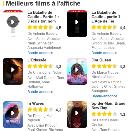
Meilleurs films à l'affiche
La Bataille de
La Bataille de
Gaulle - Partie 2 :
Gaulle - partie 1 :
J’écris ton nom
L'Âge de Fer
4,5
4,4
De Antonin Baudry
De Antonin Baudry
Avec Simon Abkarian,
Avec Simon Abkarian,
Niels Schneider,
Simon Russell Beale,
Anamaria Vartolomei
Florian Lesieur
Bande-annonce
Bande-annonce
L'Odyssée
Jim Queen
4,3
4,3
De Christopher Nolan
De Marco Nguyen,
Nicolas Athane
Avec Matt Damon, Tom
Holland, Anne
Avec Alex Ramires,
Hathaway
Jérémy Gillet, Shirley
Souagnon
Bande-annonce
Bande-annonce
In Waves
Spider-Man: Brand
New Day
4,2
4,1
De Phuong Mai
Nguyen
De Destin Daniel
Cretton
Avec Lyna Khoudri,
Paul Kircher, Rio Vega
Avec Tom Holland,