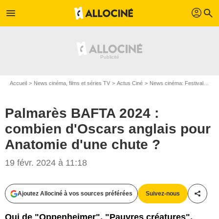
profil
menu
search
Accueil
News cinéma, films et séries TV
Actus Ciné
News cinéma: Festivals
Pa
Palmarès BAFTA 2024 :
combien d'Oscars anglais pour
Anatomie d'une chute ?
19 févr. 2024 à 11:18
Ajoutez Allociné à vos sources préférées
Suivez-nous
Partag
Qui de "Oppenheimer", "Pauvres créatures",