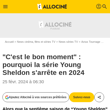
profil
menu
search
Accueil
News cinéma, films et séries TV
News séries TV
Actus Tournage Séries TV
"C'est le bon moment" :
pourquoi la série Young
Sheldon s'arrête en 2024
25 févr. 2024 à 06:30
Ajoutez Allociné à vos sources préférées
Suivez-nous
Partag
Alors que la septième saison de “Young Sheldon”