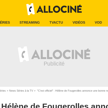
ÉRIES
STREAMING
TVACTU
VIDÉOS
VOD
éries
News Séries à la TV
"C’est officiel" : Hélène de Fougerolles annonce une bonne n
" : Hélène de Fougerolles an