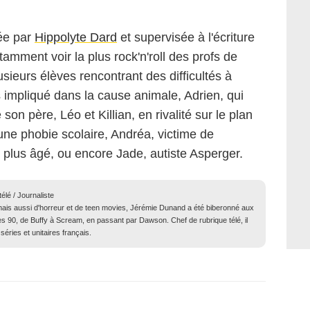
sée par
Hippolyte Dard
et supervisée à l'écriture
otamment voir la plus rock'n'roll des profs de
usieurs élèves rencontrant des difficultés à
ès impliqué dans la cause animale, Adrien, qui
on père, Léo et Killian, en rivalité sur le plan
une phobie scolaire, Andréa, victime de
 plus âgé, ou encore Jade, autiste Asperger.
élé / Journaliste
ais aussi d'horreur et de teen movies, Jérémie Dunand a été biberonné aux
s 90, de Buffy à Scream, en passant par Dawson. Chef de rubrique télé, il
séries et unitaires français.