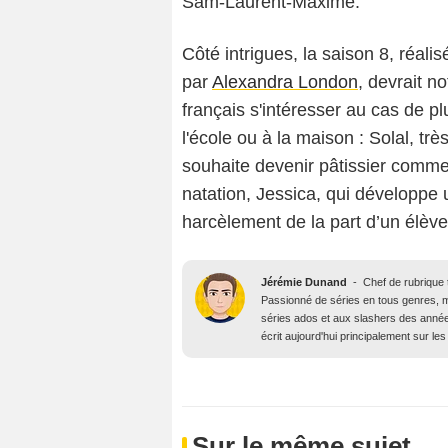
Sam-Laurent-Maxime.
Côté intrigues, la saison 8, réali
par
Alexandra London
, devrait n
français s'intéresser au cas de pl
l'école ou à la maison : Solal, tr
souhaite devenir pâtissier comme s
natation, Jessica, qui développe 
harcèlement de la part d’un élève
Jérémie Dunand
-
Chef de rubrique t
Passionné de séries en tous genres, m
séries ados et aux slashers des année
écrit aujourd'hui principalement sur les 
Sur le même sujet