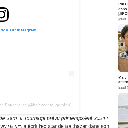
Plus 
dans 
[SPO
jeudi 
ation sur Instagram
Ma vi
atten
jeudi 
 de Fougerolles (@helenedefougerolles)
n 8 de Sam !!! Tournage prévu printemps/été 2024 !
NTE !!!"
, a écrit l'ex-star de
Balthazar
dans son