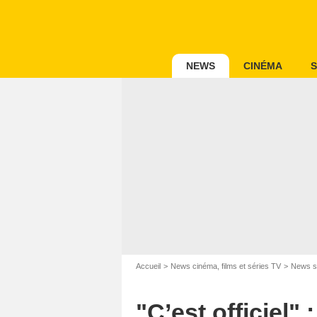
NEWS
CINÉMA
S
Accueil
News cinéma, films et séries TV
News s
"C’est officiel