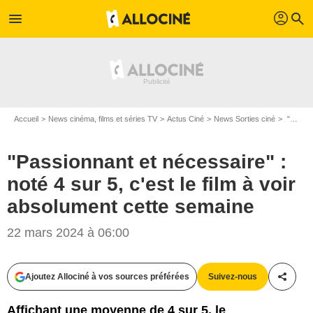
profil
menu
search
Accueil
News cinéma, films et séries TV
Actus Ciné
News Sorties ciné
"Passionnant et nécessaire" : noté 4 sur 5, c'est le film à voir absolument cette semaine
"Passionnant et nécessaire" :
noté 4 sur 5, c'est le film à voir
absolument cette semaine
22 mars 2024 à 06:00
Ajoutez Allociné à vos sources préférées
Suivez-nous
Partag
Affichant une moyenne de 4 sur 5, le