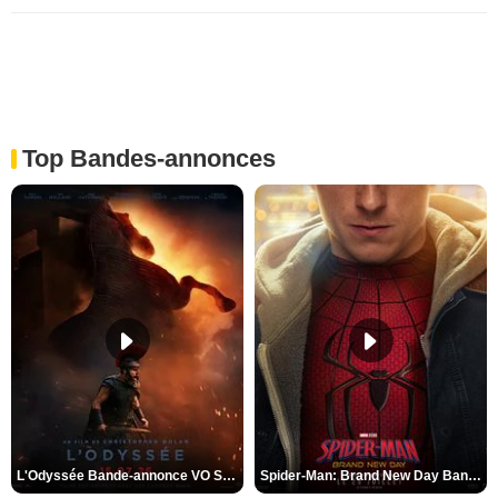
Top Bandes-annonces
L'Odyssée Bande-annonce VO STFR
Spider-Man: Brand New Day Bande-annonce VO STFR