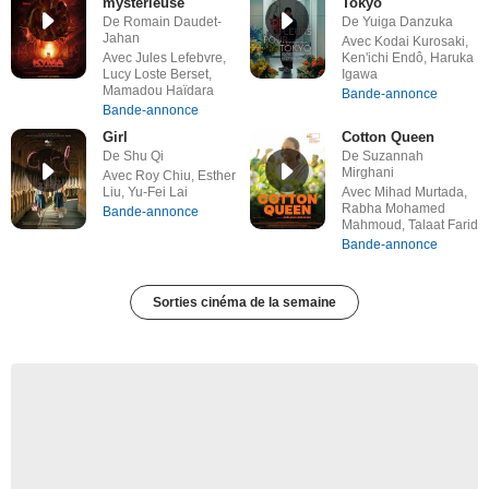
mystérieuse
Tokyo
De Romain Daudet-
De Yuiga Danzuka
Jahan
Avec Kodai Kurosaki,
Avec Jules Lefebvre,
Ken'ichi Endô, Haruka
Lucy Loste Berset,
Igawa
Mamadou Haïdara
Bande-annonce
Bande-annonce
Girl
Cotton Queen
De Shu Qi
De Suzannah
Mirghani
Avec Roy Chiu, Esther
Liu, Yu-Fei Lai
Avec Mihad Murtada,
Rabha Mohamed
Bande-annonce
Mahmoud, Talaat Farid
Bande-annonce
Sorties cinéma de la semaine