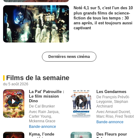
Noté 4,1 sur 5, c'est l'un des 10
plus grands films de science-
fiction de tous les temps : 30
ans après, il est toujours aussi
captivant
Dernières news cinéma
Films de la semaine
du 5 août 2026
La Pat' Patrouille :
Les Gendarmes
Le film mission
De François Prévôt-
Dino
Leygonie, Stephan
De Cal Brunker
Archinard
Avec Rain Janjua,
Avec Arnaud Ducret,
Carter Young,
Marc Riso, Fred Testot
Mckenna Grace
Bande-annonce
Bande-annonce
Kyma, l’onde
Des Fleurs pour