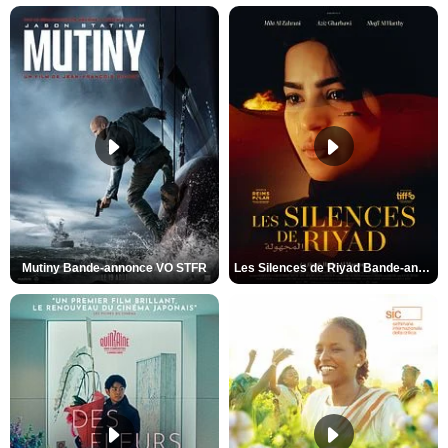
Mutiny Bande-annonce VO STFR
Les Silences de Riyad Bande-annonce VO STFR