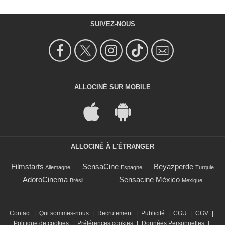
SUIVEZ-NOUS
ALLOCINÉ SUR MOBILE
ALLOCINÉ À L'ÉTRANGER
Filmstarts
SensaCine
Beyazperde
Allemagne
Espagne
Turquie
AdoroCinema
Sensacine México
Brésil
Mexique
Contact
|
Qui sommes-nous
|
Recrutement
|
Publicité
|
CGU
|
CGV
|
Politique de cookies
|
Préférences cookies
|
Données Personnelles
|