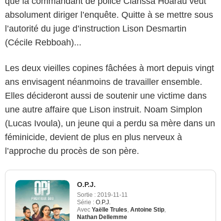
que la commandant de police Clarissa Hoarau veut
absolument diriger l’enquête. Quitte à se mettre sous
l’autorité du juge d’instruction Lison Desmartin
(Cécile Rebboah)...
Les deux vieilles copines fâchées à mort depuis vingt
ans envisagent néanmoins de travailler ensemble.
Elles décideront aussi de soutenir une victime dans
une autre affaire que Lison instruit. Noam Simplon
(Lucas Ivoula), un jeune qui a perdu sa mère dans un
féminicide, devient de plus en plus nerveux à
l’approche du procès de son père.
O.P.J.
Sortie :
2019-11-11
Série :
O.P.J.
Avec
Yaëlle Trules
,
Antoine Stip
,
Nathan Dellemme