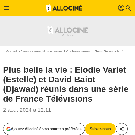
profil
menu
search
Accueil
News cinéma, films et séries TV
News séries
News Séries à la TV
Plus
Plus belle la vie : Elodie Varlet
(Estelle) et David Baiot
(Djawad) réunis dans une série
de France Télévisions
2 août 2024 à 12:11
Ajoutez Allociné à vos sources préférées
Suivez-nous
Partag