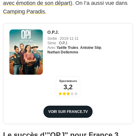
avec émotion de son départ
). On l’a aussi vue dans
Camping Paradis
.
O.P.J.
Sortie :
2019-11-11
Série :
O.P.J.
Avec
Yaëlle Trules
,
Antoine Stip
,
Nathan Dellemme
Spectateurs
3,2
VOIR SUR FRANCE.TV
Le succès d’"OPJ" pour France 3