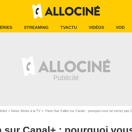
ÉRIES
STREAMING
TVACTU
VIDÉOS
VOD
éries
News Séries à la TV
Paris Has Fallen sur Canal+ : pourquoi vous ne verrez pas Ge
n sur Canal+ : pourquoi vou