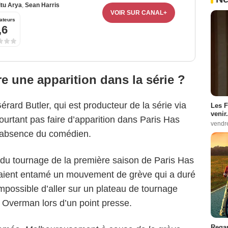
itu Arya
,
Sean Harris
VOIR SUR CANAL+
ateurs
,6
ire une apparition dans la série ?
rard Butler, qui est producteur de la série via
Les F
venir.
ourtant pas faire d’apparition dans Paris Has
vendr
l’absence du comédien.
s du tournage de la première saison de Paris Has
avaient entamé un mouvement de grève qui a duré
 impossible d’aller sur un plateau de tournage
Overman lors d’un point presse.
Regar