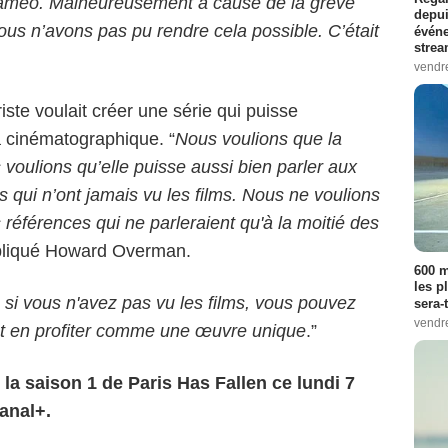
améo. Malheureusement à cause de la grève
depui
us n’avons pas pu rendre cela possible. C’était
événe
strea
vendr
riste voulait créer une série qui puisse
a cinématographique. “
Nous voulions que la
voulions qu’elle puisse aussi bien parler aux
 qui n’ont jamais vu les films. Nous ne voulions
s références qui ne parleraient qu'à la moitié des
xpliqué Howard Overman.
600 m
les p
, si vous n'avez pas vu les films, vous pouvez
sera-
vendr
et en profiter comme une œuvre unique
.”
la saison 1 de Paris Has Fallen ce lundi 7
anal+.