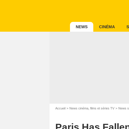
NEWS
CINÉMA
S
Accueil
News cinéma, films et séries TV
News s
Paris Has Falle