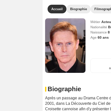
Accueil
Biographie
Filmograp
Métier
Acteu
Nationalité
B
Naissance
8
Age
60
ans
a
Biographie
Après un passage au Drama Centre de
2001, dans La Découverte du Ciel de J
Croisette cannoise afin d'y présenter 