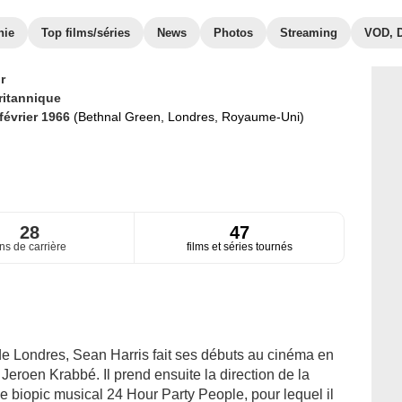
hie
Top films/séries
News
Photos
Streaming
VOD, 
r
ritannique
 février 1966
(Bethnal Green, Londres, Royaume-Uni)
28
47
ns de carrière
films et séries tournés
 Londres, Sean Harris fait ses débuts au cinéma en
eroen Krabbé. Il prend ensuite la direction de la
le biopic musical 24 Hour Party People, pour lequel il