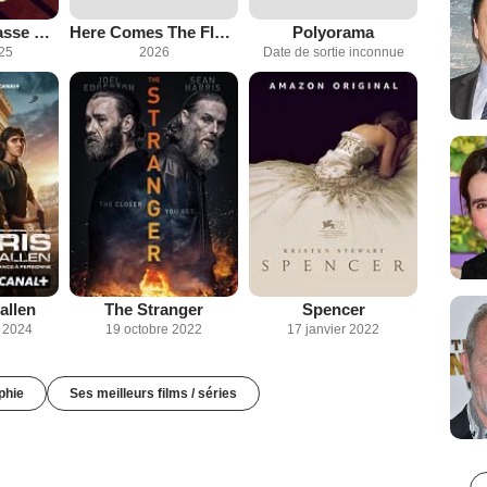
The Gold, le casse du siècle
Here Comes The Flood
Polyorama
025
2026
Date de sortie inconnue
allen
The Stranger
Spencer
 2024
19 octobre 2022
17 janvier 2022
phie
Ses meilleurs films / séries