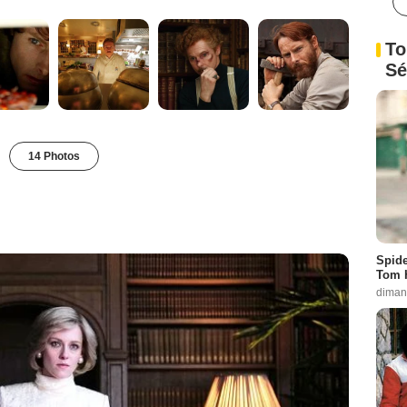
To
Sé
14 Photos
Spide
Tom 
diman