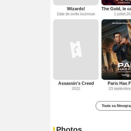
Wizards!
Date de sortie inconnue
1 juillet 2
Assassin's Creed
Paris Has F
2022
23 septembre
Toute sa filmogra
Photos