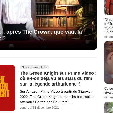
"J’au
diffé
rejoi
 : après The Crown, que vaut la
Splen
t ?
diman
News - Films à la TV
The Green Knight sur Prime Video :
où a-t-on déjà vu les stars du film
sur la légende arthurienne ?
Ce so
Sur Amazon Prime Video à partir du 3 janvier
vivai
2022, The Green Knight est un film ô combien
diman
attendu ! Portée par Dev Patel…
vendredi 31 décembre 2021