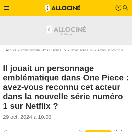
profil
menu
search
Accueil
News cinéma, films et séries TV
News séries TV
Actus Séries en streaming
Il jouait un personnage
emblématique dans One Piece :
avez-vous reconnu cet acteur
dans la nouvelle série numéro
1 sur Netflix ?
29 oct. 2024 à 10:00