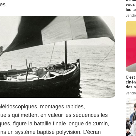
es.
vous 
les t
vendr
C'est
ciném
des m
vendr
aléidoscopiques, montages rapides,
isuels qui mettent en valeur les séquences les
ues, figure la bataille finale longue de 20min,
ans un système baptisé polyvision. L’écran