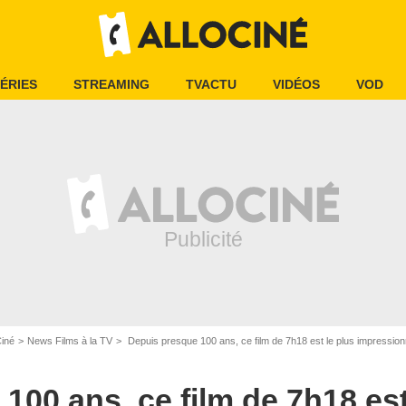
ÉRIES
STREAMING
TVACTU
VIDÉOS
VOD
Ciné
News Films à la TV
Depuis presque 100 ans, ce film de 7h18 est le plus impressionna
100 ans, ce film de 7h18 est