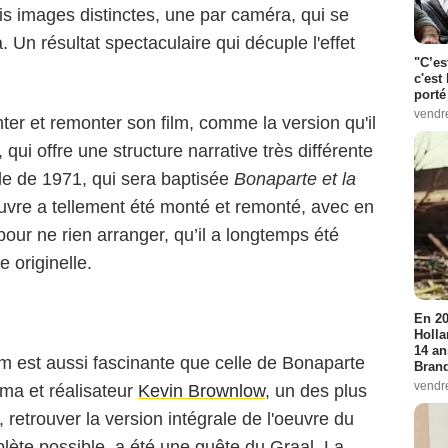
rois images distinctes, une par caméra, qui se
Un résultat spectaculaire qui décuple l'effet
"C’es
c'est 
porté
vendr
er et remonter son film, comme la version qu'il
, qui offre une structure narrative très différente
lle de 1971, qui sera baptisée
Bonaparte et la
oeuvre a tellement été monté et remonté, avec en
 pour ne rien arranger, qu’il a longtemps été
 originelle.
En 20
Holla
14 an
film est aussi fascinante que celle de Bonaparte
Bran
vendr
éma et réalisateur
Kevin Brownlow
, un des plus
 retrouver la version intégrale de l'oeuvre du
plète possible, a été une quête du Graal. La