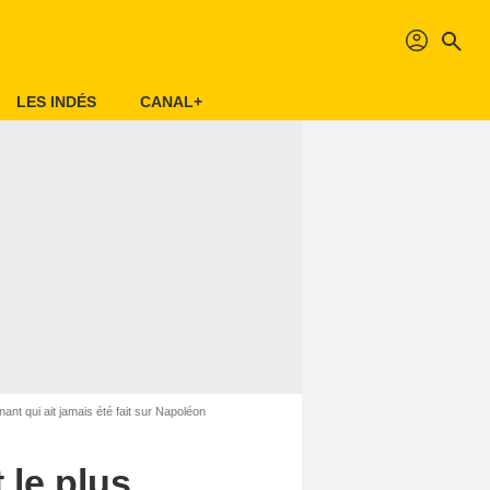
profil
search
LES INDÉS
CANAL+
nt qui ait jamais été fait sur Napoléon
 le plus