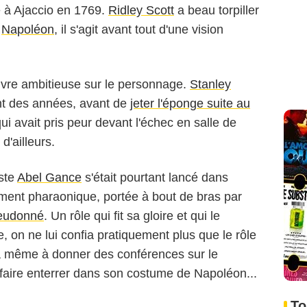
e à Ajaccio en 1769.
Ridley Scott
a beau torpiller
n
Napoléon
, il s'agit avant tout d'une vision
oeuvre ambitieuse sur le personnage.
Stanley
nt des années, avant de
jeter l'éponge suite au
qui avait pris peur devant l'échec en salle de
 d'ailleurs.
ste
Abel Gance
s'était pourtant lancé dans
ement pharaonique, portée à bout de bras par
ieudonné
. Un rôle qui fit sa gloire et qui le
, on ne lui confia pratiquement plus que le rôle
ra même à donner des conférences sur le
 faire enterrer dans son costume de Napoléon...
To