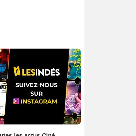
utes les actus Ciné