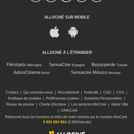
ALLOCINÉ SUR MOBILE
ALLOCINÉ À L'ÉTRANGER
Filmstarts
SensaCine
Beyazperde
Allemagne
Espagne
Turquie
AdoroCinema
Sensacine México
Brésil
Mexique
Contact
|
Qui sommes-nous
|
Recrutement
|
Publicité
|
CGU
|
CGV
|
Politique de cookies
|
Préférences cookies
|
Données Personnelles
|
Revue de presse
|
Charte d'écriture
|
Les services AlloCiné
|
Gérer Utiq
|
©AlloCiné
Retrouvez tous les horaires et infos de votre cinéma sur le numéro AlloCiné :
0 892 892 892
(0,90€/minute)