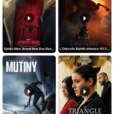
Spider-Man: Brand New Day Bande-annonce VO STFR
L'Odyssée Bande-annonce VO STFR