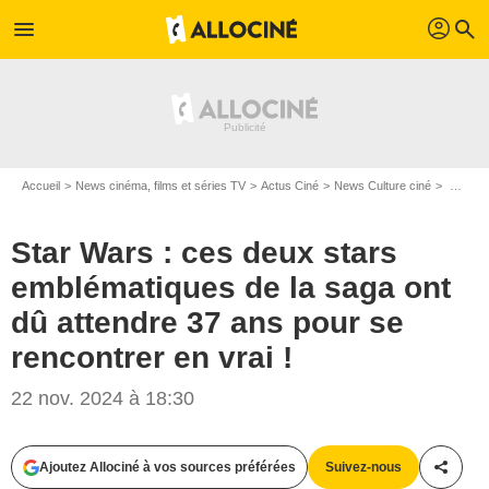
profil
menu
search
Accueil
News cinéma, films et séries TV
Actus Ciné
News Culture ciné
Star Wars : ces deux stars emblématiques de la saga ont dû attendre 37 ans pour se rencontrer en vrai !
Star Wars : ces deux stars
emblématiques de la saga ont
dû attendre 37 ans pour se
rencontrer en vrai !
22 nov. 2024 à 18:30
Ajoutez Allociné à vos sources préférées
Suivez-nous
Partag