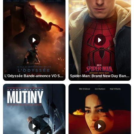
L'Odyssée Bande-annonce VO STFR
Spider-Man: Brand New Day Bande-annonce VO STFR