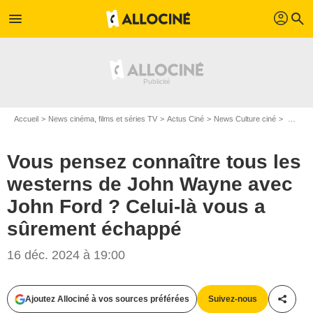
profil
menu
search
Accueil
News cinéma, films et séries TV
Actus Ciné
News Culture ciné
Vous pensez connaître tous les westerns de John Wayne avec John Ford ? Celui-là vous a sûrement échappé
Vous pensez connaître tous les
westerns de John Wayne avec
John Ford ? Celui-là vous a
sûrement échappé
16 déc. 2024 à 19:00
Ajoutez Allociné à vos sources préférées
Suivez-nous
Partag