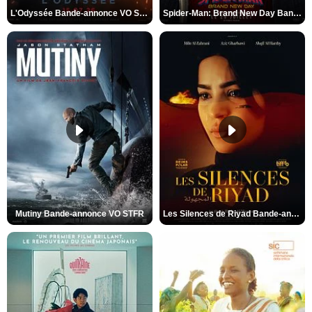
L'Odyssée Bande-annonce VO STFR
Spider-Man: Brand New Day Bande-annonce VO STFR
Mutiny Bande-annonce VO STFR
Les Silences de Riyad Bande-annonce VO STFR