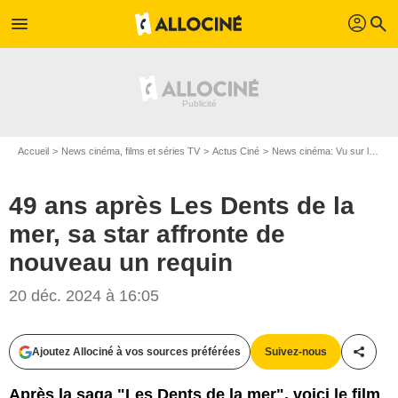
profil
menu
search
Accueil
News cinéma, films et séries TV
Actus Ciné
News cinéma: Vu sur le web
49 ans après Les Dents de la
mer, sa star affronte de
nouveau un requin
20 déc. 2024 à 16:05
Ajoutez Allociné à vos sources préférées
Suivez-nous
Partag
Après la saga "Les Dents de la mer", voici le film