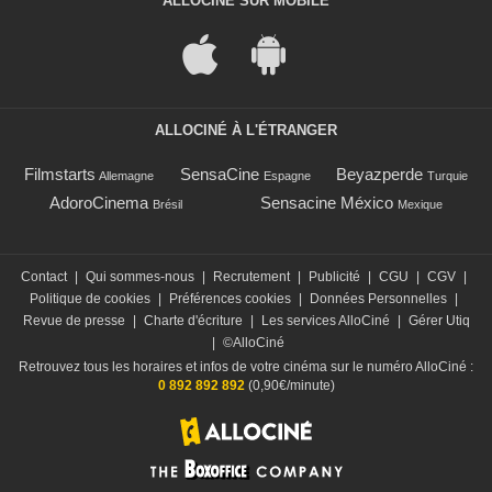
ALLOCINÉ SUR MOBILE
ALLOCINÉ À L'ÉTRANGER
Filmstarts
SensaCine
Beyazperde
Allemagne
Espagne
Turquie
AdoroCinema
Sensacine México
Brésil
Mexique
Contact
|
Qui sommes-nous
|
Recrutement
|
Publicité
|
CGU
|
CGV
|
Politique de cookies
|
Préférences cookies
|
Données Personnelles
|
Revue de presse
|
Charte d'écriture
|
Les services AlloCiné
|
Gérer Utiq
|
©AlloCiné
Retrouvez tous les horaires et infos de votre cinéma sur le numéro AlloCiné :
0 892 892 892
(0,90€/minute)