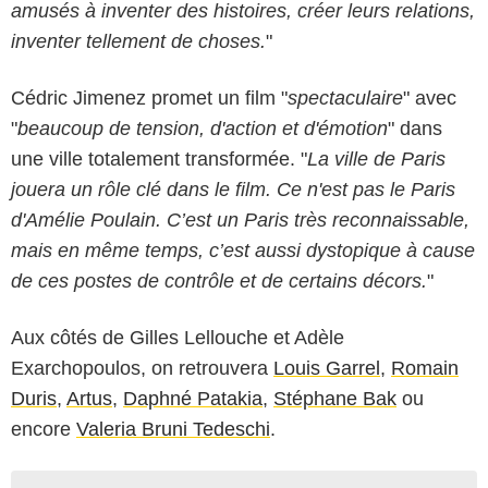
amusés à inventer des histoires, créer leurs relations,
inventer tellement de choses.
"
Cédric Jimenez promet un film "
spectaculaire
" avec
"
beaucoup de tension, d'action et d'émotion
" dans
une ville totalement transformée. "
La ville de Paris
jouera un rôle clé dans le film. Ce n'est pas le Paris
d'Amélie Poulain. C’est un Paris très reconnaissable,
mais en même temps, c’est aussi dystopique à cause
de ces postes de contrôle et de certains décors.
"
Aux côtés de Gilles Lellouche et Adèle
Exarchopoulos, on retrouvera
Louis Garrel
,
Romain
Duris
,
Artus
,
Daphné Patakia
,
Stéphane Bak
ou
encore
Valeria Bruni Tedeschi
.