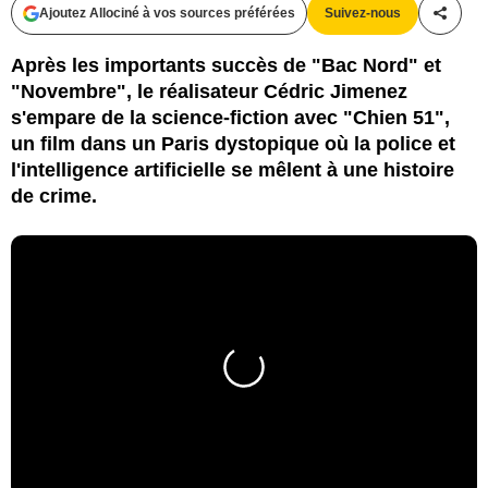
Ajoutez Allociné à vos sources préférées
Suivez-nous
Partag
Après les importants succès de "Bac Nord" et
"Novembre", le réalisateur Cédric Jimenez
s'empare de la science-fiction avec "Chien 51",
un film dans un Paris dystopique où la police et
l'intelligence artificielle se mêlent à une histoire
de crime.