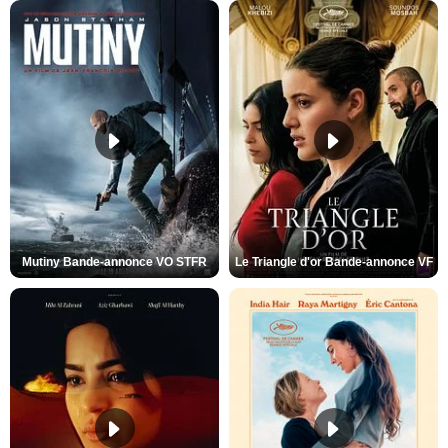
Mutiny Bande-annonce VO STFR
Le Triangle d'or Bande-annonce VF