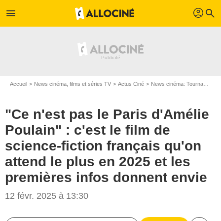
profil
menu
search
Accueil
News cinéma, films et séries TV
Actus Ciné
News cinéma: Tournages
"Ce n'est pas le Paris d'Amélie
Poulain" : c'est le film de
science-fiction français qu'on
attend le plus en 2025 et les
premières infos donnent envie
12 févr. 2025 à 13:30