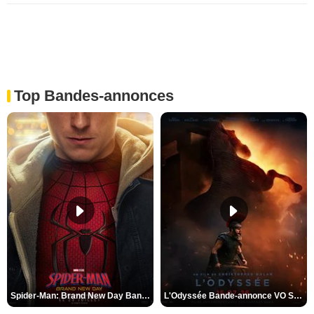
Top Bandes-annonces
Spider-Man: Brand New Day Bande-annonce VO STFR
L'Odyssée Bande-annonce VO STFR