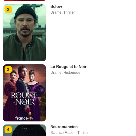
Below
2
Drame
,
Thriller
Le Rouge et le Noir
3
Drame
,
Historique
Neuromancien
4
Science Fiction
,
Thriller