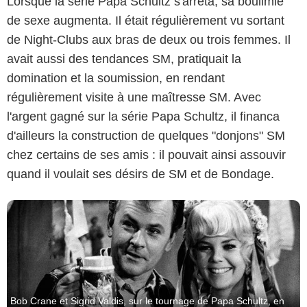
Lorsque la série Papa Schultz s'arrêta, sa boulimie
de sexe augmenta. Il était régulièrement vu sortant
de Night-Clubs aux bras de deux ou trois femmes. Il
avait aussi des tendances SM, pratiquait la
domination et la soumission, en rendant
CBS Television
régulièrement visite à une maîtresse SM. Avec
l'argent gagné sur la série Papa Schultz, il financa
d'ailleurs la construction de quelques "donjons" SM
chez certains de ses amis : il pouvait ainsi assouvir
quand il voulait ses désirs de SM et de Bondage.
Bob Crane et Sigrid Valdis, sur le tournage de Papa Schultz, en