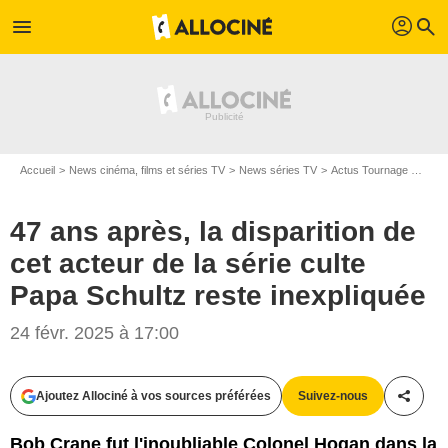
profil
menu
search
Accueil
News cinéma, films et séries TV
News séries TV
Actus Tournage Séries TV
47 ans après, la disparition de
cet acteur de la série culte
Papa Schultz reste inexpliquée
24 févr. 2025 à 17:00
Ajoutez Allociné à vos sources préférées
Suivez-nous
Partag
Bob Crane fut l'inoubliable Colonel Hogan dans la