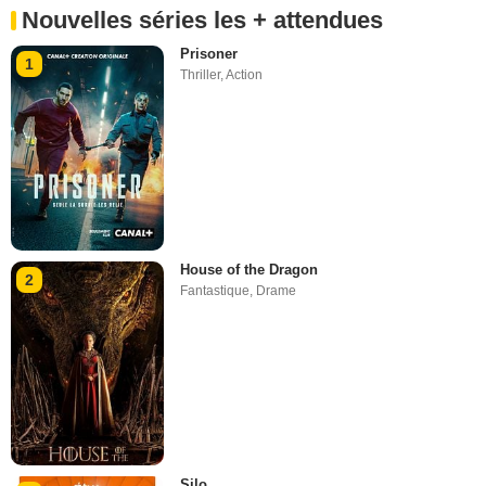
Nouvelles séries les + attendues
Prisoner
1
Thriller
,
Action
House of the Dragon
2
Fantastique
,
Drame
Silo