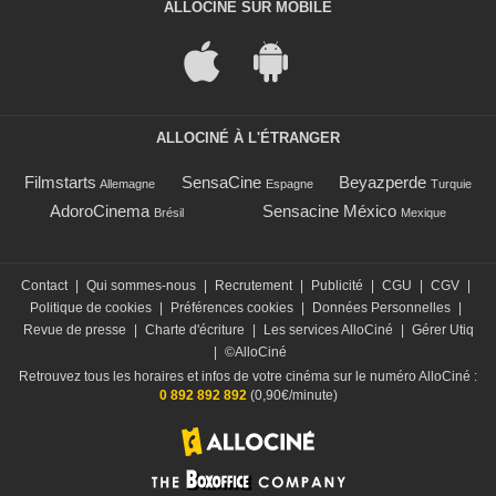
ALLOCINÉ SUR MOBILE
ALLOCINÉ À L'ÉTRANGER
Filmstarts
SensaCine
Beyazperde
Allemagne
Espagne
Turquie
AdoroCinema
Sensacine México
Brésil
Mexique
Contact
|
Qui sommes-nous
|
Recrutement
|
Publicité
|
CGU
|
CGV
|
Politique de cookies
|
Préférences cookies
|
Données Personnelles
|
Revue de presse
|
Charte d'écriture
|
Les services AlloCiné
|
Gérer Utiq
|
©AlloCiné
Retrouvez tous les horaires et infos de votre cinéma sur le numéro AlloCiné :
0 892 892 892
(0,90€/minute)