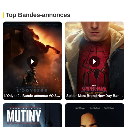
Top Bandes-annonces
L'Odyssée Bande-annonce VO STFR
Spider-Man: Brand New Day Bande-annonce VO STFR