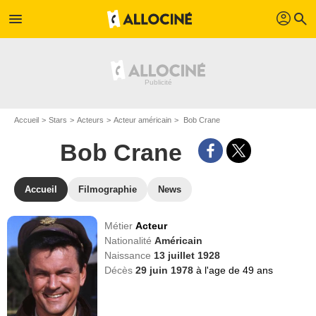
profil
menu
search
Accueil
Stars
Acteurs
Acteur américain
Bob Crane
Bob Crane
Accueil
Filmographie
News
Métier
Acteur
Nationalité
Américain
Naissance
13 juillet 1928
Décès
29 juin 1978
à l'age de 49 ans