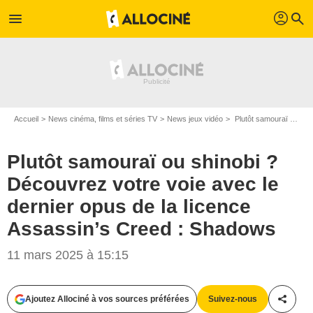
profil
menu
search
Accueil
News cinéma, films et séries TV
News jeux vidéo
Plutôt samouraï ou shinobi ? Découvrez votre voie avec le dernier opus de la licence Assassin’s Creed : Shadows
Plutôt samouraï ou shinobi ?
Découvrez votre voie avec le
dernier opus de la licence
Assassin’s Creed : Shadows
11 mars 2025 à 15:15
Copyrights Ubisoft
Ajoutez Allociné à vos sources préférées
Suivez-nous
Partag