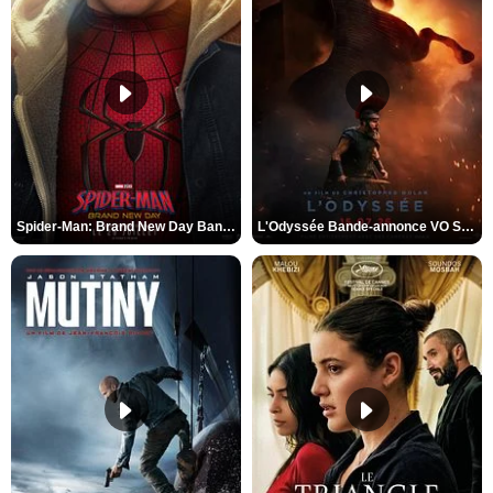
Spider-Man: Brand New Day Bande-annonce VO STFR
L'Odyssée Bande-annonce VO STFR