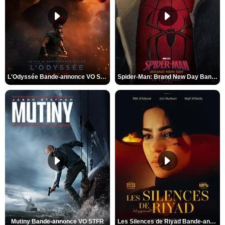
L'Odyssée Bande-annonce VO STFR
Spider-Man: Brand New Day Bande-annonce VO STFR
Mutiny Bande-annonce VO STFR
Les Silences de Riyad Bande-annonce VO STFR