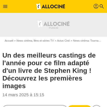
profil
menu
search
Accueil
News cinéma, films et séries TV
Actus Ciné
News cinéma: Tournages
Un des meilleurs castings de
l'année pour ce film adapté
d'un livre de Stephen King !
Découvrez les premières
images
14 mars 2025 à 15:15
NEON