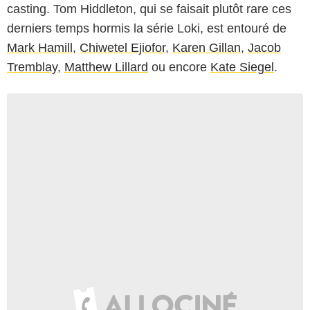
casting. Tom Hiddleton, qui se faisait plutôt rare ces
derniers temps hormis la série Loki, est entouré de
Mark Hamill
,
Chiwetel Ejiofor
,
Karen Gillan
,
Jacob
Tremblay
,
Matthew Lillard
ou encore
Kate Siegel
.