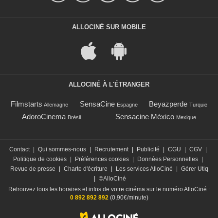
ALLOCINÉ SUR MOBILE
ALLOCINÉ À L'ÉTRANGER
Filmstarts
SensaCine
Beyazperde
Allemagne
Espagne
Turquie
AdoroCinema
Sensacine México
Brésil
Mexique
Contact
|
Qui sommes-nous
|
Recrutement
|
Publicité
|
CGU
|
CGV
|
Politique de cookies
|
Préférences cookies
|
Données Personnelles
|
Revue de presse
|
Charte d'écriture
|
Les services AlloCiné
|
Gérer Utiq
|
©AlloCiné
Retrouvez tous les horaires et infos de votre cinéma sur le numéro AlloCiné :
0 892 892 892
(0,90€/minute)