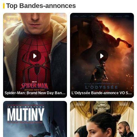
Top Bandes-annonces
Spider-Man: Brand New Day Bande-annonce VO STFR
L'Odyssée Bande-annonce VO STFR