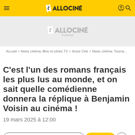
profil
menu
search
Accueil
News cinéma, films et séries TV
Actus Ciné
News cinéma: Tournages
C'est l'un des romans français
les plus lus au monde, et on
sait quelle comédienne
donnera la réplique à Benjamin
Voisin au cinéma !
19 mars 2025 à 12:00