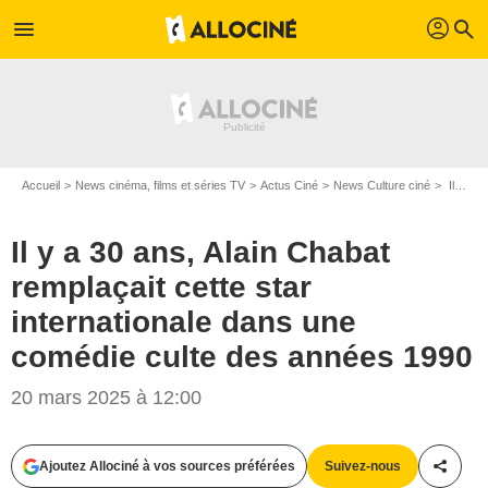
profil
menu
search
Accueil
News cinéma, films et séries TV
Actus Ciné
News Culture ciné
Il y a 30 ans, Alain Chabat remplaçait cette star internationale dans une comédie culte des années 1990
Il y a 30 ans, Alain Chabat
remplaçait cette star
internationale dans une
comédie culte des années 1990
20 mars 2025 à 12:00
Ajoutez Allociné à vos sources préférées
Suivez-nous
Partag