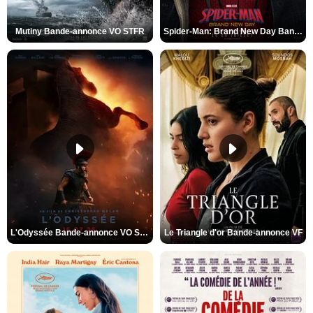
Mutiny Bande-annonce VO STFR
Spider-Man: Brand New Day Bande-annonce VO STFR
L'Odyssée Bande-annonce VO STFR
Le Triangle d'or Bande-annonce VF