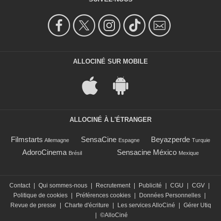
ALLOCINÉ SUR MOBILE
ALLOCINÉ À L'ÉTRANGER
Filmstarts
SensaCine
Beyazperde
Allemagne
Espagne
Turquie
AdoroCinema
Sensacine México
Brésil
Mexique
Contact
|
Qui sommes-nous
|
Recrutement
|
Publicité
|
CGU
|
CGV
|
Politique de cookies
|
Préférences cookies
|
Données Personnelles
|
Revue de presse
|
Charte d'écriture
|
Les services AlloCiné
|
Gérer Utiq
|
©AlloCiné