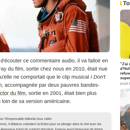
To
d'écouter ce commentaire audio, il va falloir en
"J'ai
-ray du film, sortie chez nous en 2010, était nue
d'Hol
refus
'elle ne comportait que le clip musical
I Don't
super
jeudi 
h
, accompagnée par deux pauvres bandes-
tor du film
, sortie en 2001, était bien plus
 loin de sa version américaine.
ma / Responsable éditorial Jeux vidéo
res, il délaisse volontiers la fiction pour se plonger dans le réel avec les
té. Amoureux transi du support physique, il passe aussi beaucoup de temps