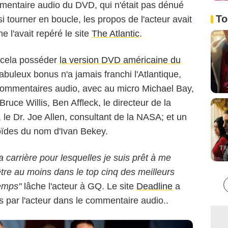
entaire audio du DVD, qui n'était pas dénué
To
i tourner en boucle, les propos de l'acteur avait
e l'avait repéré le site
The Atlantic
.
ur cela posséder
la version DVD américaine du
fabuleux bonus n'a jamais franchi l'Atlantique,
x commentaires audio, avec au micro Michael Bay,
Buena Vista Pictures
 Bruce Willis, Ben Affleck, le directeur de la
, le Dr. Joe Allen, consultant de la NASA; et un
roïdes du nom d'Ivan Bekey.
a carrière pour lesquelles je suis prêt à me
t être au moins dans le top cinq des meilleurs
emps"
lâche l'acteur à GQ. Le site
Deadline
a
 par l'acteur dans le commentaire audio..