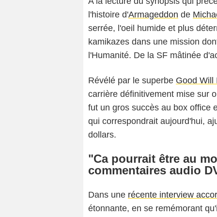
A la lecture du synopsis qui pré
l'histoire d'
Armageddon
de
Micha
serrée, l'oeil humide et plus dé
kamikazes dans une mission dont l
l'Humanité. De la SF mâtinée d'act
Révélé par le superbe
Good Will 
carrière définitivement mise sur o
fut un gros succès au box office 
qui correspondrait aujourd'hui, aju
dollars.
"Ca pourrait être au mo
commentaires audio DV
Dans une
récente interview acc
étonnante, en se remémorant qu'i