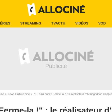
ÉRIES
STREAMING
TVACTU
VIDÉOS
VOD
Ciné
News Culture ciné
"Tu sais quoi ? Ferme-la !" : le réalisateur d'Armageddon n'appréciait pas
 Ferme-la !" : le réalisateu