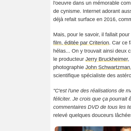
l'oeuvre dans un mémorable comm
de cynisme. Internet adorant auss
déjà refait surface en 2016, comm
Mais, pour le savoir, il fallait po
film, éditée par Criterion
. Car ce 
hélas... On y trouvait ainsi deu
le producteur
Jerry Bruckheimer
,
photographie
John Schwartzman
scientifique spécialiste des asté
"C'est l'une des réalisations de m
féliciter. Je crois que ça pourrai
commentaires DVD de tous les t
relevé quelques douceurs lâchées