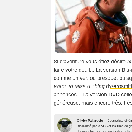
Si d'aventure vous étiez désireux 
faire votre deuil... La version Blu
comme un ver, ou presque, puisqu
Want To Miss A Thing
d'
Aerosmit
annonces...
La version DVD collec
généreuse, mais encore très, très
Olivier Pallaruelo
-
Journaliste ciné
Biberonné par la VHS et les films de gen
documentaires et les sujets d'actuali