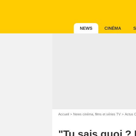
NEWS
CINÉMA
S
Accueil
News cinéma, films et séries TV
Actus 
"Tu sais quoi ?