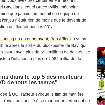
cède, vous avez très certainement reconnu
el Bay
, dans lequel
Bruce Willis
, mâchoire
terminé que jamais, emmenait son équipe de
'enjeu n'était rien de moins que le devenir de
ion qui fleurait bon les 90's.
Hunting un an auparavant,
Ben Affleck
a vu sa
rbite après la sortie du blockbuster de Bay, qui
en 1998, avec plus de 553 millions de dollars. Ce
sté à l'inflation, à plus de 1,082 milliards de
ins dans le top 5 des meilleurs
D de tous les temps"
ordée à GQ
, l'acteur évoque le film de manière
l n'avait pas hésité à se moquer ouvertement de