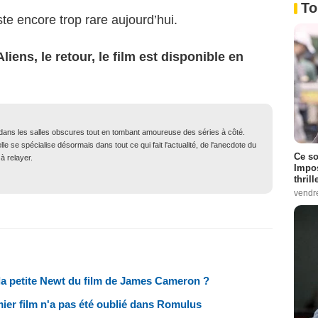
To
ste encore trop rare aujourd’hui.
iens, le retour, le film est disponible en
dans les salles obscures tout en tombant amoureuse des séries à côté.
elle se spécialise désormais dans tout ce qui fait l'actualité, de l'anecdote du
Ce so
à relayer.
Impos
thrill
vendr
 la petite Newt du film de James Cameron ?
emier film n'a pas été oublié dans Romulus