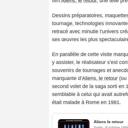
film
Aliens, le retour
, une telle pr
Dessins préparatoires, maquette
tournage, technologies innovantes
retracé avec minutie l’univers cré
ses œuvres les plus spectaculair
En parallèle de cette visite mar
y assister, le réalisateur s’est c
souvenirs de tournages et anecdot
marquante d’
Aliens, le retour
(ou
second volet de la saga sorti en 1
semblable à celui qui avait autr
était malade à Rome en 1981.
Aliens le retour
Sortie :
8 octobre 198