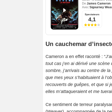
De
James Cameron
Avec
Sigourney Wea
Spectateurs
4,1
Un cauchemar d’insect
Cameron a en effet raconté : “
J’a
tout cas j’en ai dérivé une scène
sombre, j’arrivais au centre de l
que mes yeux s’habituaient à l’ob
recouverts de guêpes, et que si j
elles m’attaqueraient et me tuerai
Ce sentiment de terreur paralysan
(Weaver), accompagnée de la pet