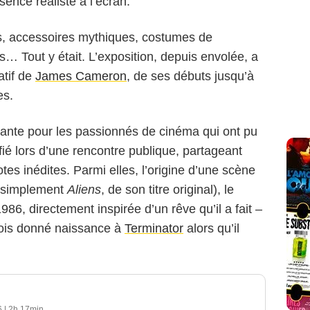
ésence réaliste à l’écran.
s, accessoires mythiques, costumes de
… Tout y était. L’exposition, depuis envolée, a
atif de
James Cameron
, de ses débuts jusqu’à
es.
quante pour les passionnés de cinéma qui ont pu
onfié lors d’une rencontre publique, partageant
es inédites. Parmi elles, l’origine d’une scène
 simplement
Aliens
, de son titre original), le
986, directement inspirée d’un rêve qu’il a fait –
efois donné naissance à
Terminator
alors qu’il
6
|
2h 17min