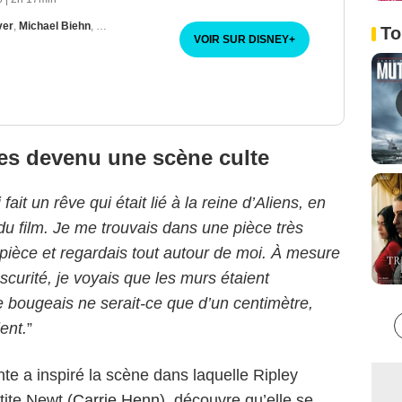
ver
,
Michael Biehn
,
Lance Henriksen
To
VOIR SUR DISNEY
+
es devenu une scène culte
i fait un rêve qui était lié à la reine d’Aliens, en
 du film. Je me trouvais dans une pièce très
a pièce et regardais tout autour de moi. À mesure
scurité, je voyais que les murs étaient
e bougeais ne serait-ce que d’un centimètre,
ent.
”
te a inspiré la scène dans laquelle Ripley
ite Newt (
Carrie Henn
), découvre qu’elle se