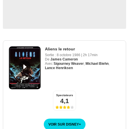
Aliens le retour
Sortie :
8 octobre 1986
|
2h 17min
De
James Cameron
Avec
Sigourney Weaver
,
Michael Biehn
,
Lance Henriksen
Spectateurs
4,1
VOIR SUR DISNEY
+