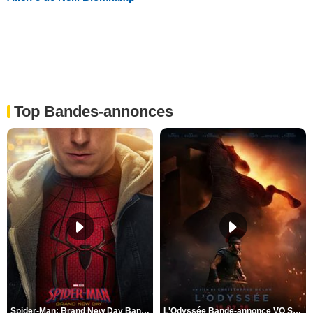
Top Bandes-annonces
Spider-Man: Brand New Day Bande-annonce VO STFR
L'Odyssée Bande-annonce VO STFR