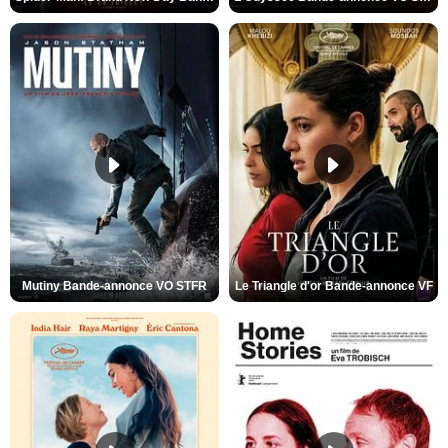
Mutiny Bande-annonce VO STFR
Le Triangle d'or Bande-annonce VF