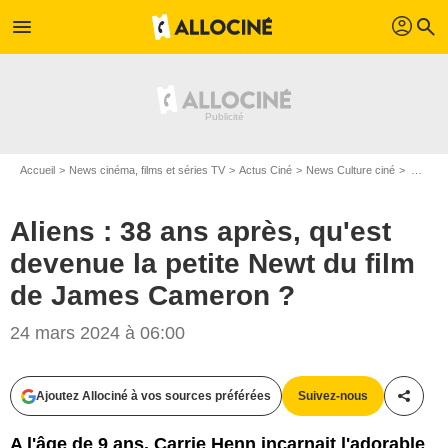
profil
menu
search
Accueil
News cinéma, films et séries TV
Actus Ciné
News Culture ciné
Aliens : 38 ans après, qu'est devenue la petite Newt du film de James Cameron ?
Aliens : 38 ans après, qu'est
devenue la petite Newt du film
de James Cameron ?
24 mars 2024 à 06:00
Ajoutez Allociné à vos sources préférées
Suivez-nous
Partag
A l'âge de 9 ans, Carrie Henn incarnait l'adorable