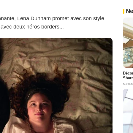
Ne
nnante, Lena Dunham promet avec son style
é avec deux héros borders...
Décon
Shard
samed