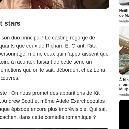
Netfl
de Ma
vendr
t stars
son duo principal ! Le casting regorge de
Netflix
inquants que ceux de
Richard E. Grant
,
Rita
personnage, même ceux qui n’apparaissent que
ire à raconter, faisant de cette série un
s émotions qui, on le sait, débordent chez Lena
 œuvres.
À bin
moins
Murph
este ! On nous promet des apparitions de
Kit
vendr
,
Andrew Scott
et même
Adèle Exarchopoulos
!
ue épisode encore plus imprévisible. Qui sait
e cachent dans cette comédie romantique ?