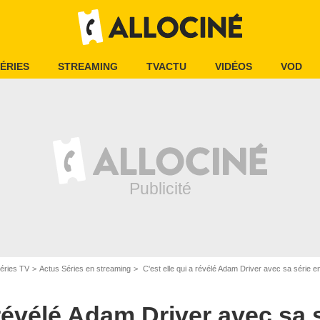
ÉRIES
STREAMING
TVACTU
VIDÉOS
VOD
éries TV
Actus Séries en streaming
C'est elle qui a révélé Adam Driver avec sa série en 2012 et elle
 révélé Adam Driver avec sa 