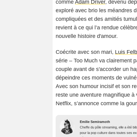
comme
Adam Driver
, devenu depu
exploré avec brio les méandres de 
compliquées et des amitiés tumul
revient à ce qui l’a rendue célèb
nouvelle histoire d'amour.
Coécrite avec son mari,
Luis Fel
série – Too Much va clairement p
couple avant de s'accorder un h
dépeindre ces moments de vulnérabi
Avec son humour incisif et son re
reste une aventure magnifique à vi
Netflix, s’annonce comme la gour
Emilie Semiramoth
Cheffe du pôle streaming, elle a été b
pour la pop culture dans toutes ses e