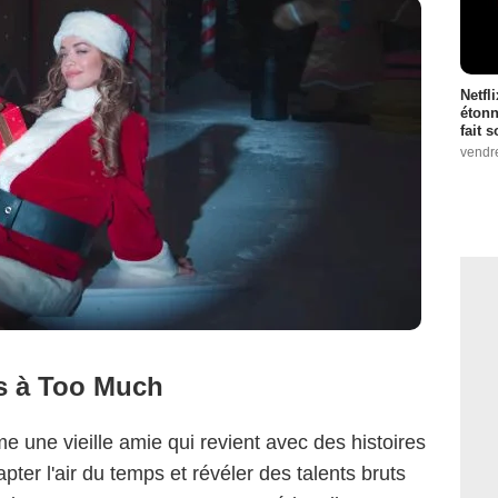
Netfl
étonn
fait 
vendr
s à Too Much
une vieille amie qui revient avec des histoires
capter l'air du temps et révéler des talents bruts