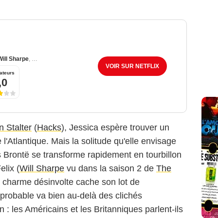
Will Sharpe
,
Michael Zegen
VOIR SUR NETFLIX
ateurs
,0
Netflix
 Stalter
(
Hacks
), Jessica espère trouver un
 l'Atlantique. Mais la solitude qu'elle envisage
Brontë se transforme rapidement en tourbillon
elix (
Will Sharpe
vu dans la saison 2 de
The
e charme désinvolte cache son lot de
probable va bien au-delà des clichés
 : les Américains et les Britanniques parlent-ils