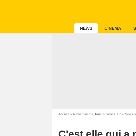
NEWS
CINÉMA
S
Accueil
News cinéma, films et séries TV
News s
C'est elle qui a