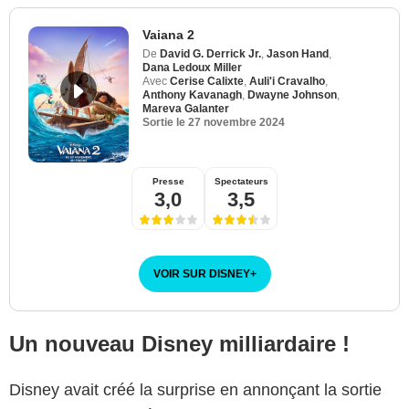
Vaiana 2
De
David G. Derrick Jr.
,
Jason Hand
,
Dana Ledoux Miller
Avec
Cerise Calixte
,
Auli'i Cravalho
,
Anthony Kavanagh
,
Dwayne Johnson
,
Mareva Galanter
Sortie le
27 novembre 2024
Presse
Spectateurs
3,0
3,5
VOIR SUR DISNEY
+
Un nouveau Disney milliardaire !
Disney avait créé la surprise en annonçant la sortie