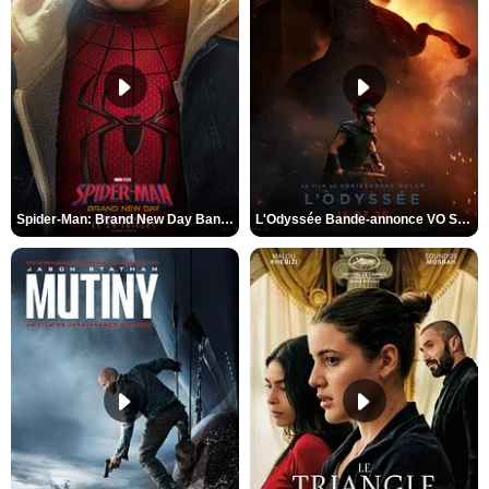
Spider-Man: Brand New Day Bande-annonce VO STFR
L'Odyssée Bande-annonce VO STFR