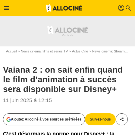
profil
menu
search
Accueil
News cinéma, films et séries TV
Actus Ciné
News cinéma: Streaming
V
Vaiana 2 : on sait enfin quand
le film d’animation à succès
sera disponible sur Disney+
11 juin 2025 à 12:15
Ajoutez Allociné à vos sources préférées
Suivez-nous
Partag
C’est désormais la norme pour Disney+ : la